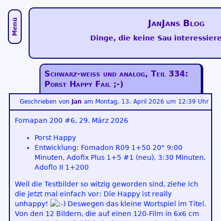
Menü
JanJans Blog
Dinge, die keine Sau interessiere
Schwarz-weiß und analog, Teil 334:
Porst Happy Fail ;-)
Geschrieben von
Jan
am
Montag, 13. April 2026 um 12:39 Uhr
Fomapan 200 #6, 29. März 2026
Porst Happy
Entwicklung: Fomadon R09 1+50 20° 9:00
Minuten, Adofix Plus 1+5 #1 (neu), 3:30 Minuten,
Adoflo II 1+200
Weil die Testbilder so witzig geworden sind, ziehe ich
die jetzt mal einfach vor: Die Happy ist really
unhappy!
Deswegen das kleine Wortspiel im Titel.
Von den 12 Bildern, die auf einen 120-Film in 6x6 cm