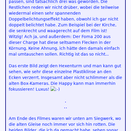
passen, sind tatsächlich drei was geworden. Die
Restlichen reden wir nicht drüber, wobei die teilweise
wiedermal einen sehr spannenden
Doppelbelichtungseffekt haben, obwohl ich gar nicht
doppelt belichtet habe. Zum Beispiel bei der Kirche,
die senkrecht und waagerecht auf dem Film ist!
Witzig! Ach ja, und außerdem: Der Foma 200 aus
dieser Charge hat diese seltsamen Flecken in der
Körnung. Keine Ahnung, ich hätte den damals einfach
mal umtauschen sollen. Richtig ist das so nicht...
Das erste Bild zeigt den Hexenturm und man kann gut
sehen, wie sehr diese einzelne Plastiklinse an den
Ecken verzerrt. Insgesamt aber nicht schlimmer als die
alten Box-Kameras. Die Happy kann man immerhin
fokussieren! Luxus!
Am Ende des Filmes waren wir unten am Siegwerk, wo
die alten Gleise noch immer vor sich hin rotten. Die
beiden Bilder, die ich da gemacht habe, sehen sogar