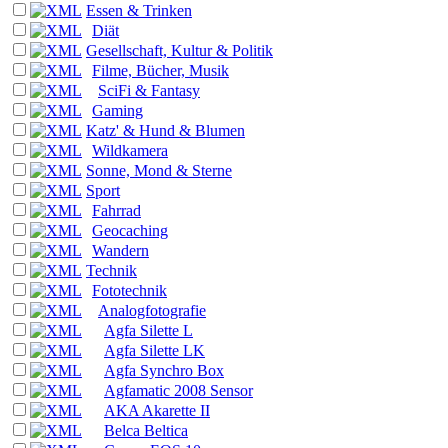
Essen & Trinken
Diät
Gesellschaft, Kultur & Politik
Filme, Bücher, Musik
SciFi & Fantasy
Gaming
Katz' & Hund & Blumen
Wildkamera
Sonne, Mond & Sterne
Sport
Fahrrad
Geocaching
Wandern
Technik
Fototechnik
Analogfotografie
Agfa Silette L
Agfa Silette LK
Agfa Synchro Box
Agfamatic 2008 Sensor
AKA Akarette II
Belca Beltica