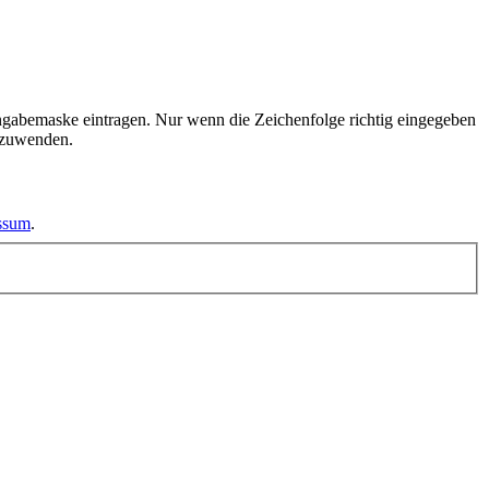
ngabemaske eintragen. Nur wenn die Zeichenfolge richtig eingegeben
nzuwenden.
essum
.