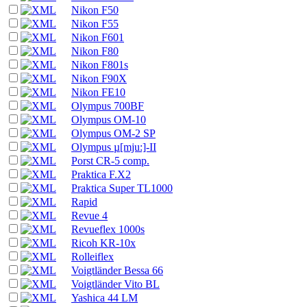
Nikon F50
Nikon F55
Nikon F601
Nikon F80
Nikon F801s
Nikon F90X
Nikon FE10
Olympus 700BF
Olympus OM-10
Olympus OM-2 SP
Olympus µ[mju:]-II
Porst CR-5 comp.
Praktica F.X2
Praktica Super TL1000
Rapid
Revue 4
Revueflex 1000s
Ricoh KR-10x
Rolleiflex
Voigtländer Bessa 66
Voigtländer Vito BL
Yashica 44 LM