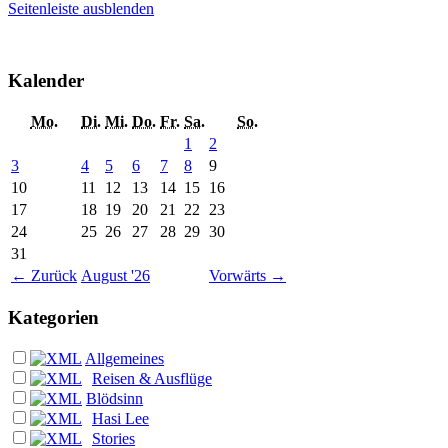
Seitenleiste ausblenden
Kalender
Mo.
Di.
Mi.
Do.
Fr.
Sa.
So.
1
2
3
4
5
6
7
8
9
10
11
12
13
14
15
16
17
18
19
20
21
22
23
24
25
26
27
28
29
30
31
←
Zurück
August '26
Vorwärts
→
Kategorien
Allgemeines
Reisen & Ausflüge
Blödsinn
Hasi Lee
Stories