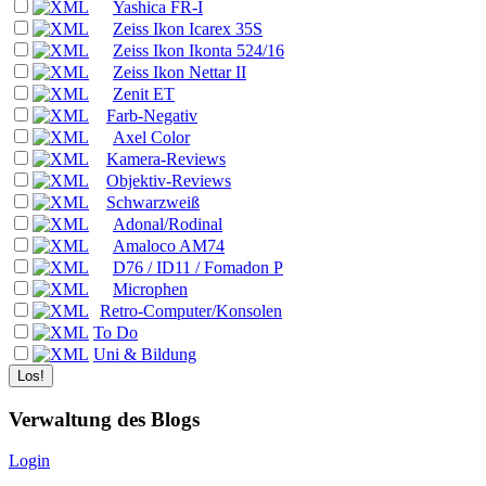
Yashica FR-I
Zeiss Ikon Icarex 35S
Zeiss Ikon Ikonta 524/16
Zeiss Ikon Nettar II
Zenit ET
Farb-Negativ
Axel Color
Kamera-Reviews
Objektiv-Reviews
Schwarzweiß
Adonal/Rodinal
Amaloco AM74
D76 / ID11 / Fomadon P
Microphen
Retro-Computer/Konsolen
To Do
Uni & Bildung
Verwaltung des Blogs
Login