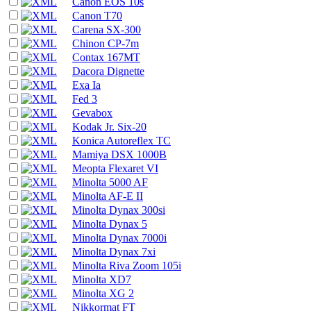
Canon EOS 10s
Canon T70
Carena SX-300
Chinon CP-7m
Contax 167MT
Dacora Dignette
Exa Ia
Fed 3
Gevabox
Kodak Jr. Six-20
Konica Autoreflex TC
Mamiya DSX 1000B
Meopta Flexaret VI
Minolta 5000 AF
Minolta AF-E II
Minolta Dynax 300si
Minolta Dynax 5
Minolta Dynax 7000i
Minolta Dynax 7xi
Minolta Riva Zoom 105i
Minolta XD7
Minolta XG 2
Nikkormat FT