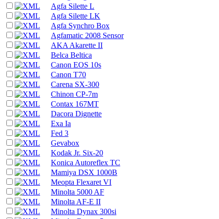
Agfa Silette L
Agfa Silette LK
Agfa Synchro Box
Agfamatic 2008 Sensor
AKA Akarette II
Belca Beltica
Canon EOS 10s
Canon T70
Carena SX-300
Chinon CP-7m
Contax 167MT
Dacora Dignette
Exa Ia
Fed 3
Gevabox
Kodak Jr. Six-20
Konica Autoreflex TC
Mamiya DSX 1000B
Meopta Flexaret VI
Minolta 5000 AF
Minolta AF-E II
Minolta Dynax 300si