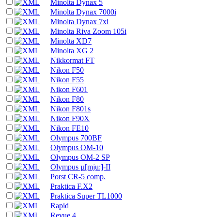
Minolta Dynax 5
Minolta Dynax 7000i
Minolta Dynax 7xi
Minolta Riva Zoom 105i
Minolta XD7
Minolta XG 2
Nikkormat FT
Nikon F50
Nikon F55
Nikon F601
Nikon F80
Nikon F801s
Nikon F90X
Nikon FE10
Olympus 700BF
Olympus OM-10
Olympus OM-2 SP
Olympus µ[mju:]-II
Porst CR-5 comp.
Praktica F.X2
Praktica Super TL1000
Rapid
Revue 4