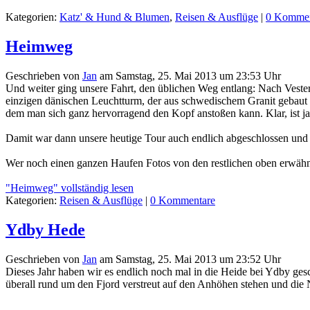
Kategorien:
Katz' & Hund & Blumen
,
Reisen & Ausflüge
|
0 Kommen
Heimweg
Geschrieben von
Jan
am
Samstag, 25. Mai 2013 um 23:53 Uhr
Und weiter ging unsere Fahrt, den üblichen Weg entlang: Nach Veste
einzigen dänischen Leuchtturm, der aus schwedischem Granit gebaut
dem man sich ganz hervorragend den Kopf anstoßen kann. Klar, ist j
Damit war dann unsere heutige Tour auch endlich abgeschlossen un
Wer noch einen ganzen Haufen Fotos von den restlichen oben erwähn
"Heimweg" vollständig lesen
Kategorien:
Reisen & Ausflüge
|
0 Kommentare
Ydby Hede
Geschrieben von
Jan
am
Samstag, 25. Mai 2013 um 23:52 Uhr
Dieses Jahr haben wir es endlich noch mal in die Heide bei Ydby gesc
überall rund um den Fjord verstreut auf den Anhöhen stehen und die