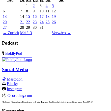
Mo.
Di.
Mi.
Do.
Fr.
Sa.
So.
1
2
3
4
5
6
7
8
9
10
11
12
13
14
15
16
17
18
19
20
21
22
23
24
25
26
27
28
29
30
31
←
Zurück
Mai '13
Vorwärts
→
Podcast
🎙️
BoldlyPod
Social Media
🦣
Mastodon
🌅
Blusky
📷
Instagram
📦
Geocacing.com
(Achtung: Hinter diesen Links lauern evtl. böse Tracking-Cookies, die ich nicht kontrollieren kann! Buuuhh! 😉)
Kategorien