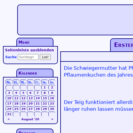
Menü
Erste
Seitenleiste ausblenden
Suche
Die Schwiegermutter hat Pf
Kalender
Pflaumenkuchen des Jahres g
Mo.
Di.
Mi.
Do.
Fr.
Sa.
So.
1
2
3
4
5
6
7
8
9
10
11
12
13
14
15
16
Der Teig funktioniert aller
17
18
19
20
21
22
23
länger ruhen lassen müsse
24
25
26
27
28
29
30
31
←
August '20
→