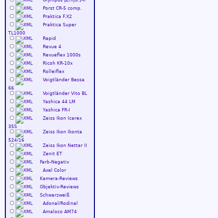
Olympus µ[mju:]-II
Porst CR-5 comp.
Praktica F.X2
Praktica Super
TL1000
Rapid
Revue 4
Revueflex 1000s
Ricoh KR-10x
Rolleiflex
Voigtländer Bessa
66
Voigtländer Vito BL
Yashica 44 LM
Yashica FR-I
Zeiss Ikon Icarex
35S
Zeiss Ikon Ikonta
524/16
Zeiss Ikon Nettar II
Zenit ET
Farb-Negativ
Axel Color
Kamera-Reviews
Objektiv-Reviews
Schwarzweiß
Adonal/Rodinal
Amaloco AM74