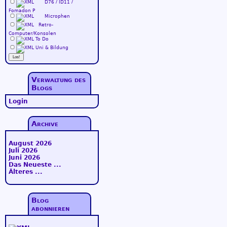
D76 / ID11 /
Fomadon P
Microphen
Retro-
Computer/Konsolen
To Do
Uni & Bildung
Verwaltung des
Blogs
Login
Archive
August 2026
Juli 2026
Juni 2026
Das Neueste ...
Älteres ...
Blog
abonnieren