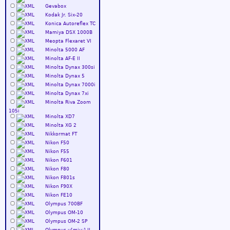
Gevabox
Kodak Jr. Six-20
Konica Autoreflex TC
Mamiya DSX 1000B
Meopta Flexaret VI
Minolta 5000 AF
Minolta AF-E II
Minolta Dynax 300si
Minolta Dynax 5
Minolta Dynax 7000i
Minolta Dynax 7xi
Minolta Riva Zoom
105i
Minolta XD7
Minolta XG 2
Nikkormat FT
Nikon F50
Nikon F55
Nikon F601
Nikon F80
Nikon F801s
Nikon F90X
Nikon FE10
Olympus 700BF
Olympus OM-10
Olympus OM-2 SP