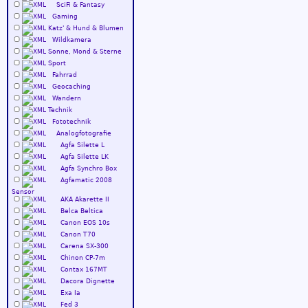
SciFi & Fantasy
Gaming
Katz' & Hund & Blumen
Wildkamera
Sonne, Mond & Sterne
Sport
Fahrrad
Geocaching
Wandern
Technik
Fototechnik
Analogfotografie
Agfa Silette L
Agfa Silette LK
Agfa Synchro Box
Agfamatic 2008
Sensor
AKA Akarette II
Belca Beltica
Canon EOS 10s
Canon T70
Carena SX-300
Chinon CP-7m
Contax 167MT
Dacora Dignette
Exa Ia
Fed 3