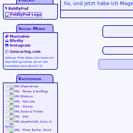
Podcast
So, und jetzt habe ich Mag
🎙️
BoldlyPod
Social Media
🦣
Mastodon
🌅
Blusky
📷
Instagram
📦
Geocacing.com
(Achtung: Hinter diesen Links lauern evtl.
böse Tracking-Cookies, die ich nicht
kontrollieren kann! Buuuhh! 😉)
Kategorien
Allgemeines
Reisen & Ausflüge
Blödsinn
Hasi Lee
Stories
Essen & Trinken
Diät
Gesellschaft, Kultur &
Politik
Filme, Bücher, Musik