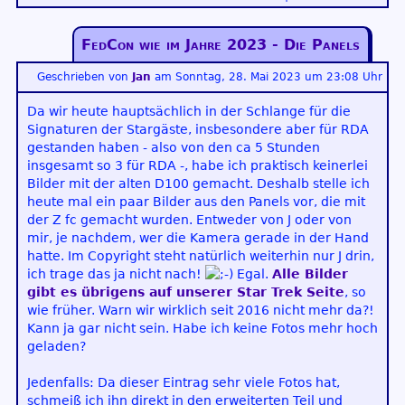
FedCon wie im Jahre 2023 - Die Panels
Geschrieben von
Jan
am
Sonntag, 28. Mai 2023 um 23:08 Uhr
Da wir heute hauptsächlich in der Schlange für die
Signaturen der Stargäste, insbesondere aber für RDA
gestanden haben - also von den ca 5 Stunden
insgesamt so 3 für RDA -, habe ich praktisch keinerlei
Bilder mit der alten D100 gemacht. Deshalb stelle ich
heute mal ein paar Bilder aus den Panels vor, die mit
der Z fc gemacht wurden. Entweder von J oder von
mir, je nachdem, wer die Kamera gerade in der Hand
hatte. Im Copyright steht natürlich weiterhin nur J drin,
ich trage das ja nicht nach!
Egal.
Alle Bilder
gibt es übrigens auf unserer Star Trek Seite
, so
wie früher. Warn wir wirklich seit 2016 nicht mehr da?!
Kann ja gar nicht sein. Habe ich keine Fotos mehr hoch
geladen?
Jedenfalls: Da dieser Eintrag sehr viele Fotos hat,
schmeiß ich ihn direkt in den erweiterten Teil und