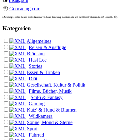
📷
Instagram
📦
Geocacing.com
(Achtung: Hinter diesen Links lauern evtl. böse Tracking-Cookies, die ich nicht kontrollieren kann! Buuuhh! 😉)
Kategorien
Allgemeines
Reisen & Ausflüge
Blödsinn
Hasi Lee
Stories
Essen & Trinken
Diät
Gesellschaft, Kultur & Politik
Filme, Bücher, Musik
SciFi & Fantasy
Gaming
Katz' & Hund & Blumen
Wildkamera
Sonne, Mond & Sterne
Sport
Fahrrad