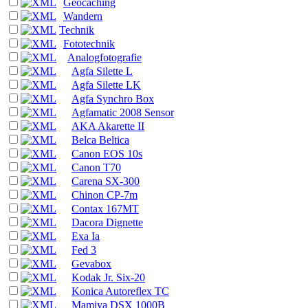
Geocaching
Wandern
Technik
Fototechnik
Analogfotografie
Agfa Silette L
Agfa Silette LK
Agfa Synchro Box
Agfamatic 2008 Sensor
AKA Akarette II
Belca Beltica
Canon EOS 10s
Canon T70
Carena SX-300
Chinon CP-7m
Contax 167MT
Dacora Dignette
Exa Ia
Fed 3
Gevabox
Kodak Jr. Six-20
Konica Autoreflex TC
Mamiya DSX 1000B