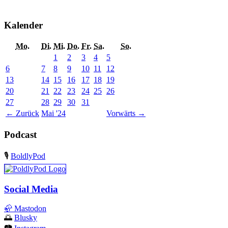
Kalender
Mo.
Di.
Mi.
Do.
Fr.
Sa.
So.
1
2
3
4
5
6
7
8
9
10
11
12
13
14
15
16
17
18
19
20
21
22
23
24
25
26
27
28
29
30
31
←
Zurück
Mai '24
Vorwärts
→
Podcast
🎙️
BoldlyPod
Social Media
🦣
Mastodon
🌅
Blusky