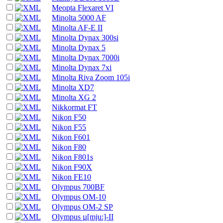
Meopta Flexaret VI
Minolta 5000 AF
Minolta AF-E II
Minolta Dynax 300si
Minolta Dynax 5
Minolta Dynax 7000i
Minolta Dynax 7xi
Minolta Riva Zoom 105i
Minolta XD7
Minolta XG 2
Nikkormat FT
Nikon F50
Nikon F55
Nikon F601
Nikon F80
Nikon F801s
Nikon F90X
Nikon FE10
Olympus 700BF
Olympus OM-10
Olympus OM-2 SP
Olympus µ[mju:]-II