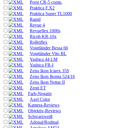
Porst CR-5 comp.
Praktica F.X2
Praktica Super TL1000
Rapid
Revue 4
Revueflex 1000s
Ricoh KR-10x
Rolleiflex
Voigtländer Bessa 66
Voigtländer Vito BL
Yashica 44 LM
Yashica FR-I
Zeiss Ikon Icarex 35S
Zeiss Ikon Ikonta 524/16
Zeiss Ikon Nettar II
Zenit ET
Farb-Negativ
Axel Color
Kamera-Reviews
Objektiv-Reviews
Schwarzweiß
Adonal/Rodinal
Amaloco AM74