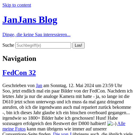
Skip to content
JanJans Blog
Dinge, die keine Sau interessieren...
Suche
Navigation
FedCon 32
Geschrieben von
Jan
am
Sonntag, 12. Mai 2024 um 23:59 Uhr
Soo, jetzt endlich mal ein paar Bilder von der FedCon. Nachdem ich
letztes Jahr ja nur die analoge Kamera mit hatte - ja, so lange ist die
D610 jetzt schon unterwegs und ich muss da mal ganz dringend
anrufen, ob ich die irgendwann auch mal repariert zurück bekomme
-, bin ich dieses Jahr glaube ich ein bisschen overboard gegangen...
irgendwie so 1800+ Bilder habe ich geschossen! Hust! Habe
sozusagen erfolgreich den Restwert der D800 halbiert!
Alle
meine Fotos
kann man übrigens wie immer auf unserer
Conventions-Seite finden.
Die von J
übrigens auch, die ähnlich viele