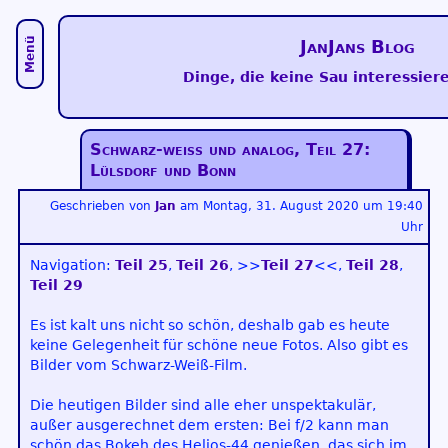
Menü
JanJans Blog
Dinge, die keine Sau interessiere
Schwarz-weiß und analog, Teil 27:
Lülsdorf und Bonn
Geschrieben von
Jan
am
Montag, 31. August 2020 um 19:40
Uhr
Navigation:
Teil 25
,
Teil 26
, >>
Teil 27
<<,
Teil 28
,
Teil 29
Es ist kalt uns nicht so schön, deshalb gab es heute
keine Gelegenheit für schöne neue Fotos. Also gibt es
Bilder vom Schwarz-Weiß-Film.
Die heutigen Bilder sind alle eher unspektakulär,
außer ausgerechnet dem ersten: Bei f/2 kann man
schön das Bokeh des Helios-44 genießen, das sich im