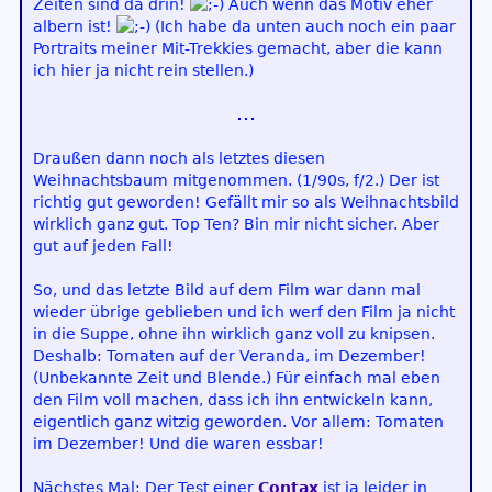
Zeiten sind da drin!
Auch wenn das Motiv eher
albern ist!
(Ich habe da unten auch noch ein paar
Portraits meiner Mit-Trekkies gemacht, aber die kann
ich hier ja nicht rein stellen.)
Draußen dann noch als letztes diesen
Weihnachtsbaum mitgenommen. (1/90s, f/2.) Der ist
richtig gut geworden! Gefällt mir so als Weihnachtsbild
wirklich ganz gut. Top Ten? Bin mir nicht sicher. Aber
gut auf jeden Fall!
So, und das letzte Bild auf dem Film war dann mal
wieder übrige geblieben und ich werf den Film ja nicht
in die Suppe, ohne ihn wirklich ganz voll zu knipsen.
Deshalb: Tomaten auf der Veranda, im Dezember!
(Unbekannte Zeit und Blende.) Für einfach mal eben
den Film voll machen, dass ich ihn entwickeln kann,
eigentlich ganz witzig geworden. Vor allem: Tomaten
im Dezember! Und die waren essbar!
Nächstes Mal: Der Test einer
Contax
ist ja leider in