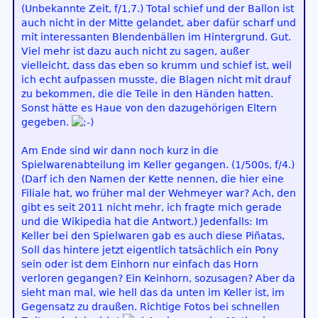
(Unbekannte Zeit, f/1,7.) Total schief und der Ballon ist
auch nicht in der Mitte gelandet, aber dafür scharf und
mit interessanten Blendenbällen im Hintergrund. Gut.
Viel mehr ist dazu auch nicht zu sagen, außer
vielleicht, dass das eben so krumm und schief ist, weil
ich echt aufpassen musste, die Blagen nicht mit drauf
zu bekommen, die die Teile in den Händen hatten.
Sonst hätte es Haue von den dazugehörigen Eltern
gegeben.
Am Ende sind wir dann noch kurz in die
Spielwarenabteilung im Keller gegangen. (1/500s, f/4.)
(Darf ich den Namen der Kette nennen, die hier eine
Filiale hat, wo früher mal der Wehmeyer war? Ach, den
gibt es seit 2011 nicht mehr, ich fragte mich gerade
und die Wikipedia hat die Antwort.) Jedenfalls: Im
Keller bei den Spielwaren gab es auch diese Piñatas,
Soll das hintere jetzt eigentlich tatsächlich ein Pony
sein oder ist dem Einhorn nur einfach das Horn
verloren gegangen? Ein Keinhorn, sozusagen? Aber da
sieht man mal, wie hell das da unten im Keller ist, im
Gegensatz zu draußen. Richtige Fotos bei schnellen