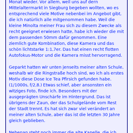
Monat wieder. Vor allem, weil uns auf dern
Mittelaltermarkt in Siegburg begeben wollten, wo es
entsprechend viele Motive nebenbei im Angebot gibt,
die ich natürlich alle mitgenommen habe. Weil die
kleine Minolta meiner Frau sich zu diesem Zwecke als
recht geeignet erwiesen hatte, habe ich wieder die mit
dem passenden 50mm dafür genommen. Eine
ziemlich gute Kombination, diese Kamera und das
schön lichtstarke 1:1,7er. Das hat einen recht flotten
Autofokus-Motor und die Kamera misst hervorragend.
Geparkt hatten wir unten jenseits meiner alten Schule,
weshalb wir die Ringstraße hoch sind, wo ich als erstes
Motiv diese Dose Ice Tea Pfirsich gefunden habe.
(1/1000s, f/2,8.) Etwas schief, aber ansonsten ein
witziges Foto, finde ich. Besonders mit der
ausgeprägten Unschärfe im Hintergrund. Das ist
übrigens der Zaun, der das Schulgelände vom Rest
der Stadt trennt. Es hat sich zwar viel verändert an
meiner alten Schule, aber das ist die letzten 30 Jahre
gleich geblieben.
Nebenan steht noch immer die alte Kapelle, die ich