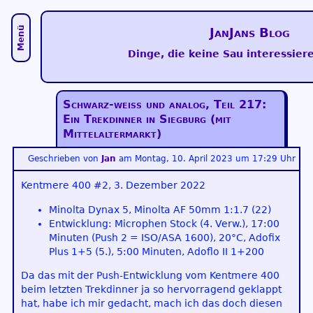
Menü
JanJans Blog
Dinge, die keine Sau interessiere
Schwarz-weiß und analog, Teil 217:
Ein Trekdinner in Siegburg (mit
Mittelaltermarkt)
Geschrieben von
Jan
am
Montag, 10. April 2023 um 17:29 Uhr
Kentmere 400 #2, 3. Dezember 2022
Minolta Dynax 5, Minolta AF 50mm 1:1.7 (22)
Entwicklung: Microphen Stock (4. Verw.), 17:00
Minuten (Push 2 = ISO/ASA 1600), 20°C, Adofix
Plus 1+5 (5.), 5:00 Minuten, Adoflo II 1+200
Da das mit der Push-Entwicklung vom Kentmere 400
beim letzten Trekdinner ja so hervorragend geklappt
hat, habe ich mir gedacht, mach ich das doch diesen