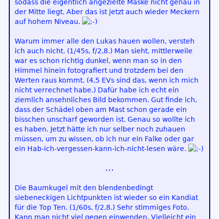
sodass die eigentlich angezielte Maske nicht genau in
der Mitte liegt. Aber das ist jetzt auch wieder Meckern
auf hohem Niveau.
Warum immer alle den Lukas hauen wollen, versteh
ich auch nicht. (1/45s, f/2,8.) Man sieht, mittlerweile
war es schon richtig dunkel, wenn man so in den
Himmel hinein fotografiert und trotzdem bei den
Werten raus kommt. (4,5 EVs sind das, wenn ich mich
nicht verrechnet habe.) Dafür habe ich echt ein
ziemlich ansehnliches Bild bekommen. Gut finde ich,
dass der Schädel oben am Mast schon gerade ein
bisschen unscharf geworden ist. Genau so wollte ich
es haben. Jetzt hätte ich nur selber noch zuhauen
müssen, um zu wissen, ob ich nur ein Falke oder gar
ein Hab-ich-vergessen-kann-ich-nicht-lesen wäre.
Die Baumkugel mit den blendenbedingt
siebeneckigen Lichtpunkten ist wieder so ein Kandiat
für die Top Ten. (1/60s, f/2,8.) Sehr stimmiges Foto.
Kann man nicht viel gegen einwenden. Vielleicht ein