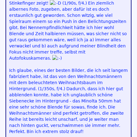
Stinkefinger zeigt!
(1/90s, f/4.) Ein ziemlich
albernes Foto, zugeben, aber dafür ist es doch
erstaunlich gut geworden. Schon witzig, wie viel
Spielraum einem so ein Push in den Belichtungszeiten
gibt. Bei Nennempfindlichkeit hätte ich hier wohl
Blende und Zeit halbieren müssen, was sicher nicht so
gut raus gekommen wäre, weil ich ja a) immer alles
verwackel und b) auch aufgrund meiner Blindheit den
Fokus nicht immer treffe, selbst mit
Autofokuskameras.
Ich glaube, eines der besten Bilder, die ich seit langem
fabriziert habe, ist das von den Weihnachtsmännern
mit dem beleuchteten Weihnachtsbaum im
Hintergrund. (1/350s, f/4.) Dadurch, dass ich hier gut
abblenden konnte, habe ich unglaublich schöne
Siebenecke im Hintergrund - das Minolta 50mm hat
eine sehr schöne Blende für sowas, finde ich. Die
Weihnachtsmänner sind perfekt getroffen, die zweite
Reihe ist bereits leicht unscharf, und je weiter man
nach hinten guckt, verschwimmen sie immer mehr.
Perfekt. Bin ich extrem stolz drauf!