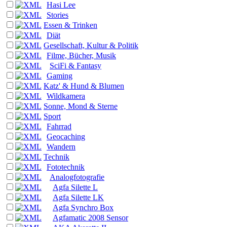
Hasi Lee
Stories
Essen & Trinken
Diät
Gesellschaft, Kultur & Politik
Filme, Bücher, Musik
SciFi & Fantasy
Gaming
Katz' & Hund & Blumen
Wildkamera
Sonne, Mond & Sterne
Sport
Fahrrad
Geocaching
Wandern
Technik
Fototechnik
Analogfotografie
Agfa Silette L
Agfa Silette LK
Agfa Synchro Box
Agfamatic 2008 Sensor