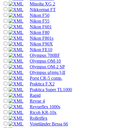
Minolta XG 2
Nikkormat FT
Nikon F50
Nikon F55
Nikon F601
Nikon F80
Nikon F801s
Nikon F90X
Nikon FE10
Olympus 700BF
Olympus OM-10
Olympus OM-2 SP
Olympus µ[mju:]-II
Porst CR-5 comp.
Praktica F.X2
Praktica Super TL1000
Rapid
Revue 4
Revueflex 1000s
Ricoh KR-10x
Rolleiflex
Voigtländer Bessa 66