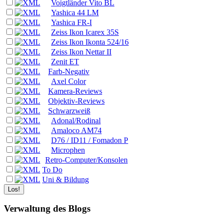
Voigtländer Vito BL
Yashica 44 LM
Yashica FR-I
Zeiss Ikon Icarex 35S
Zeiss Ikon Ikonta 524/16
Zeiss Ikon Nettar II
Zenit ET
Farb-Negativ
Axel Color
Kamera-Reviews
Objektiv-Reviews
Schwarzweiß
Adonal/Rodinal
Amaloco AM74
D76 / ID11 / Fomadon P
Microphen
Retro-Computer/Konsolen
To Do
Uni & Bildung
Verwaltung des Blogs