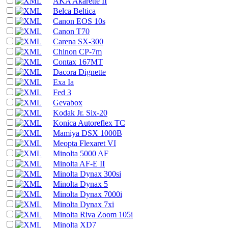
AKA Akarette II
Belca Beltica
Canon EOS 10s
Canon T70
Carena SX-300
Chinon CP-7m
Contax 167MT
Dacora Dignette
Exa Ia
Fed 3
Gevabox
Kodak Jr. Six-20
Konica Autoreflex TC
Mamiya DSX 1000B
Meopta Flexaret VI
Minolta 5000 AF
Minolta AF-E II
Minolta Dynax 300si
Minolta Dynax 5
Minolta Dynax 7000i
Minolta Dynax 7xi
Minolta Riva Zoom 105i
Minolta XD7