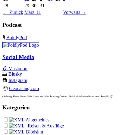
28
29
30
31
←
Zurück
März '11
Vorwärts
→
Podcast
🎙️
BoldlyPod
Social Media
🦣
Mastodon
🌅
Blusky
📷
Instagram
📦
Geocacing.com
(Achtung: Hinter diesen Links lauern evtl. böse Tracking-Cookies, die ich nicht kontrollieren kann! Buuuhh! 😉)
Kategorien
Allgemeines
Reisen & Ausflüge
Blödsinn