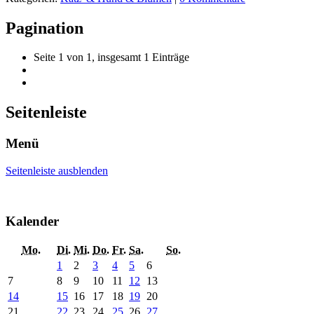
Pagination
Seite 1 von 1, insgesamt 1 Einträge
Seitenleiste
Menü
Seitenleiste ausblenden
Kalender
Mo.
Di.
Mi.
Do.
Fr.
Sa.
So.
1
2
3
4
5
6
7
8
9
10
11
12
13
14
15
16
17
18
19
20
21
22
23
24
25
26
27