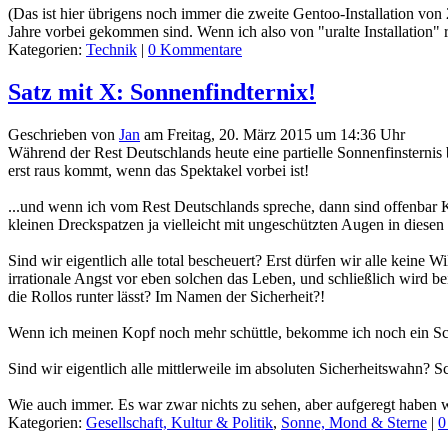
(Das ist hier übrigens noch immer die zweite Gentoo-Installation von
Jahre vorbei gekommen sind. Wenn ich also von "uralte Installation" re
Kategorien:
Technik
|
0 Kommentare
Satz mit X: Sonnenfindternix!
Geschrieben von
Jan
am
Freitag, 20. März 2015 um 14:36 Uhr
Während der Rest Deutschlands heute eine partielle Sonnenfinsternis
erst raus kommt, wenn das Spektakel vorbei ist!
...und wenn ich vom Rest Deutschlands spreche, dann sind offenbar K
kleinen Dreckspatzen ja vielleicht mit ungeschützten Augen in diese
Sind wir eigentlich alle total bescheuert? Erst dürfen wir alle keine
irrationale Angst vor eben solchen das Leben, und schließlich wird b
die Rollos runter lässt? Im Namen der Sicherheit?!
Wenn ich meinen Kopf noch mehr schüttle, bekomme ich noch ein Sc
Sind wir eigentlich alle mittlerweile im absoluten Sicherheitswahn? S
Wie auch immer. Es war zwar nichts zu sehen, aber aufgeregt haben w
Kategorien:
Gesellschaft, Kultur & Politik
,
Sonne, Mond & Sterne
|
0