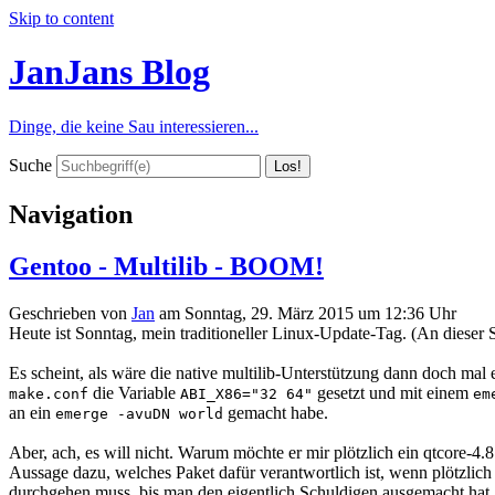
Skip to content
JanJans Blog
Dinge, die keine Sau interessieren...
Suche
Navigation
Gentoo - Multilib - BOOM!
Geschrieben von
Jan
am
Sonntag, 29. März 2015 um 12:36 Uhr
Heute ist Sonntag, mein traditioneller Linux-Update-Tag. (An dieser 
Es scheint, als wäre die native multilib-Unterstützung dann doch mal 
die Variable
gesetzt und mit einem
make.conf
ABI_X86="32 64"
em
an ein
gemacht habe.
emerge -avuDN world
Aber, ach, es will nicht. Warum möchte er mir plötzlich ein qtcore-4.8.
Aussage dazu, welches Paket dafür verantwortlich ist, wenn plötzlich 
durchgehen muss, bis man den eigentlich Schuldigen ausgemacht hat.