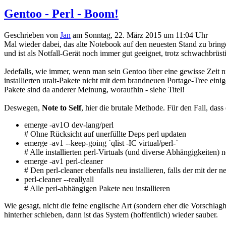
Gentoo - Perl - Boom!
Geschrieben von
Jan
am
Sonntag, 22. März 2015 um 11:04 Uhr
Mal wieder dabei, das alte Notebook auf den neuesten Stand zu bringe
und ist als Notfall-Gerät noch immer gut geeignet, trotz schwachbrü
Jedefalls, wie immer, wenn man sein Gentoo über eine gewisse Zeit n
installierten uralt-Pakete nicht mit dem brandneuen Portage-Tree einig
Pakete sind da anderer Meinung, woraufhin - siehe Titel!
Deswegen,
Note to Self
, hier die brutale Methode. Für den Fall, das
emerge -av1O dev-lang/perl
# Ohne Rücksicht auf unerfüllte Deps perl updaten
emerge -av1 --keep-going `qlist -IC virtual/perl-`
# Alle installierten perl-Virtuals (und diverse Abhängigkeiten) n
emerge -av1 perl-cleaner
# Den perl-cleaner ebenfalls neu installieren, falls der mit der 
perl-cleaner --reallyall
# Alle perl-abhängigen Pakete neu installieren
Wie gesagt, nicht die feine englische Art (sondern eher die Vorschl
hinterher schieben, dann ist das System (hoffentlich) wieder sauber.