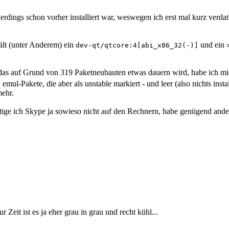
llerdings schon vorher installiert war, weswegen ich erst mal kurz verda
lt (unter Anderem) ein
und ein
dev-qt/qtcore:4[abi_x86_32(-)]
a das auf Grund von 319 Paketneubauten etwas dauern wird, habe ich mi
emul-Pakete, die aber als unstable markiert - und leer (also nichts insta
mehr.
tige ich Skype ja sowieso nicht auf den Rechnern, habe genügend ander
Zeit ist es ja eher grau in grau und recht kühl...