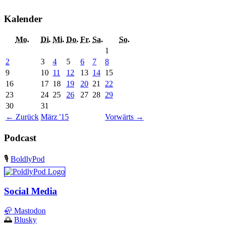
Kalender
Mo.
Di.
Mi.
Do.
Fr.
Sa.
So.
1
2
3
4
5
6
7
8
9
10
11
12
13
14
15
16
17
18
19
20
21
22
23
24
25
26
27
28
29
30
31
←
Zurück
März '15
Vorwärts
→
Podcast
🎙️
BoldlyPod
Social Media
🦣
Mastodon
🌅
Blusky