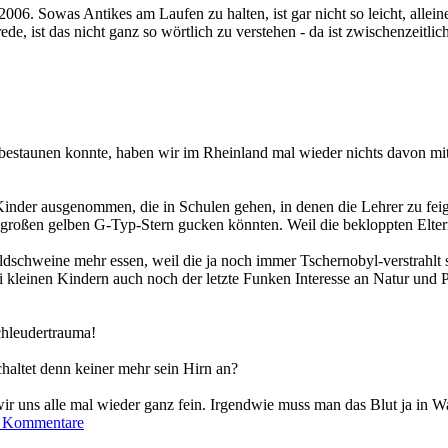
 2006. Sowas Antikes am Laufen zu halten, ist gar nicht so leicht, alle
de, ist das nicht ganz so wörtlich zu verstehen - da ist zwischenzeitli
 bestaunen konnte, haben wir im Rheinland mal wieder nichts davon mi
inder ausgenommen, die in Schulen gehen, in denen die Lehrer zu feige 
n großen gelben G-Typ-Stern gucken könnten. Weil die bekloppten Elter
 Wildschweine mehr essen, weil die ja noch immer Tschernobyl-verstrahlt 
ei kleinen Kindern auch noch der letzte Funken Interesse an Natur und 
hleudertrauma!
chaltet denn keiner mehr sein Hirn an?
ir uns alle mal wieder ganz fein. Irgendwie muss man das Blut ja in Wa
 Kommentare