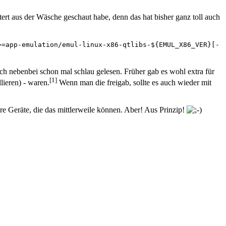
ttert aus der Wäsche geschaut habe, denn das hat bisher ganz toll auch
>=app-emulation/emul-linux-x86-qtlibs-${EMUL_X86_VER}[-
ch nebenbei schon mal schlau gelesen. Früher gab es wohl extra für
[1]
llieren) - waren.
Wenn man die freigab, sollte es auch wieder mit
e Geräte, die das mittlerweile können. Aber! Aus Prinzip!