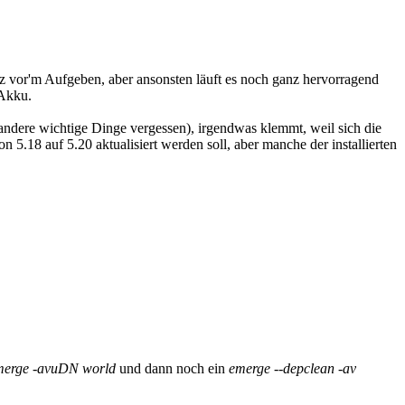
urz vor'm Aufgeben, aber ansonsten läuft es noch ganz hervorragend
 Akku.
andere wichtige Dinge vergessen), irgendwas klemmt, weil sich die
n 5.18 auf 5.20 aktualisiert werden soll, aber manche der installierten
merge -avuDN world
und dann noch ein
emerge --depclean -av