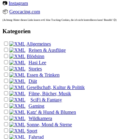
📷
Instagram
📦
Geocacing.com
(Achtung: Hinter diesen Links lauern evtl. böse Tracking-Cookies, die ich nicht kontrollieren kann! Buuuhh! 😉)
Kategorien
Allgemeines
Reisen & Ausflüge
Blödsinn
Hasi Lee
Stories
Essen & Trinken
Diät
Gesellschaft, Kultur & Politik
Filme, Bücher, Musik
SciFi & Fantasy
Gaming
Katz' & Hund & Blumen
Wildkamera
Sonne, Mond & Sterne
Sport
Fahrrad