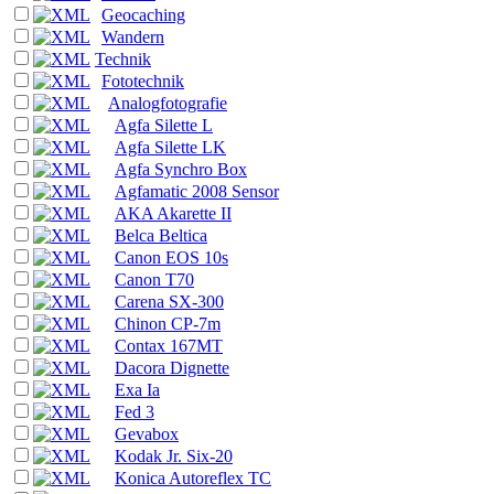
Geocaching
Wandern
Technik
Fototechnik
Analogfotografie
Agfa Silette L
Agfa Silette LK
Agfa Synchro Box
Agfamatic 2008 Sensor
AKA Akarette II
Belca Beltica
Canon EOS 10s
Canon T70
Carena SX-300
Chinon CP-7m
Contax 167MT
Dacora Dignette
Exa Ia
Fed 3
Gevabox
Kodak Jr. Six-20
Konica Autoreflex TC