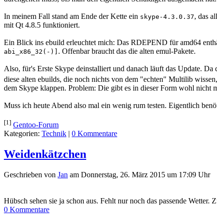
In meinem Fall stand am Ende der Kette ein
, das a
skype-4.3.0.37
mit Qt 4.8.5 funktioniert.
Ein Blick ins ebuild erleuchtet mich: Das RDEPEND für amd64 enthä
. Offenbar braucht das die alten emul-Pakete.
abi_x86_32(-)]
Also, für's Erste Skype deinstalliert und danach läuft das Update. D
diese alten ebuilds, die noch nichts von dem "echten" Multilib wissen, 
dem Skype klappen. Problem: Die gibt es in dieser Form wohl nicht 
Muss ich heute Abend also mal ein wenig rum testen. Eigentlich benö
[1]
Gentoo-Forum
Kategorien:
Technik
|
0 Kommentare
Weidenkätzchen
Geschrieben von
Jan
am
Donnerstag, 26. März 2015 um 17:09 Uhr
Hübsch sehen sie ja schon aus. Fehlt nur noch das passende Wetter. Zur 
0 Kommentare