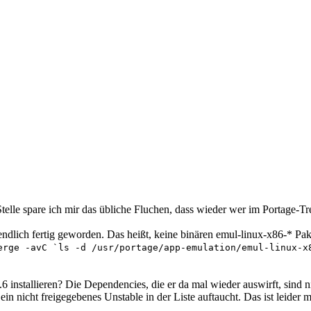
Stelle spare ich mir das übliche Fluchen, dass wieder wer im Portage-T
endlich fertig geworden. Das heißt, keine binären emul-linux-x86-* Pake
erge -avC `ls -d /usr/portage/app-emulation/emul-linux-x
6 installieren? Die Dependencies, die er da mal wieder auswirft, sind nic
ein nicht freigegebenes Unstable in der Liste auftaucht. Das ist leider