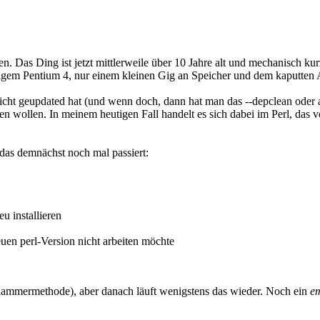
n. Das Ding ist jetzt mittlerweile über 10 Jahre alt und mechanisch k
stigem Pentium 4, nur einem kleinen Gig an Speicher und dem kaputten
icht geupdated hat (und wenn doch, dann hat man das --depclean oder 
en wollen. In meinem heutigen Fall handelt es sich dabei im Perl, das vo
s das demnächst noch mal passiert:
eu installieren
neuen perl-Version nicht arbeiten möchte
aghammermethode), aber danach läuft wenigstens das wieder. Noch ein
e