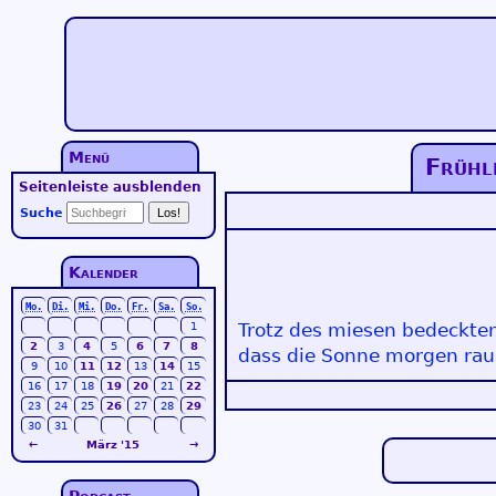
Menü
Frühl
Seitenleiste ausblenden
Suche
Kalender
Mo.
Di.
Mi.
Do.
Fr.
Sa.
So.
Trotz des miesen bedeckten 
1
2
3
4
5
6
7
8
dass die Sonne morgen rau
9
10
11
12
13
14
15
16
17
18
19
20
21
22
23
24
25
26
27
28
29
30
31
←
März '15
→