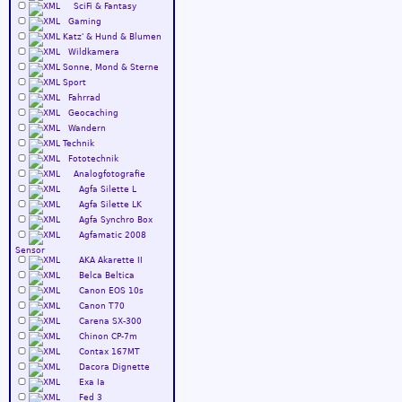
SciFi & Fantasy
Gaming
Katz' & Hund & Blumen
Wildkamera
Sonne, Mond & Sterne
Sport
Fahrrad
Geocaching
Wandern
Technik
Fototechnik
Analogfotografie
Agfa Silette L
Agfa Silette LK
Agfa Synchro Box
Agfamatic 2008
Sensor
AKA Akarette II
Belca Beltica
Canon EOS 10s
Canon T70
Carena SX-300
Chinon CP-7m
Contax 167MT
Dacora Dignette
Exa Ia
Fed 3