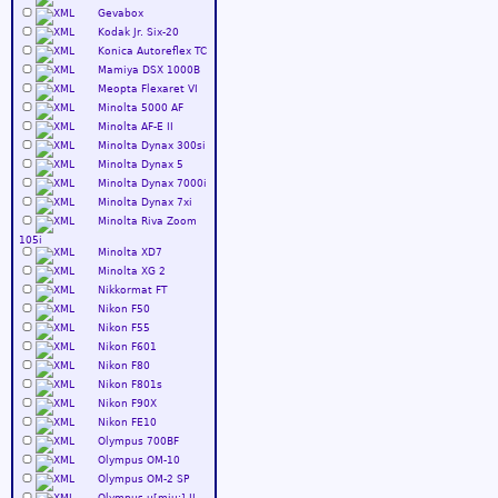
Gevabox
Kodak Jr. Six-20
Konica Autoreflex TC
Mamiya DSX 1000B
Meopta Flexaret VI
Minolta 5000 AF
Minolta AF-E II
Minolta Dynax 300si
Minolta Dynax 5
Minolta Dynax 7000i
Minolta Dynax 7xi
Minolta Riva Zoom
105i
Minolta XD7
Minolta XG 2
Nikkormat FT
Nikon F50
Nikon F55
Nikon F601
Nikon F80
Nikon F801s
Nikon F90X
Nikon FE10
Olympus 700BF
Olympus OM-10
Olympus OM-2 SP