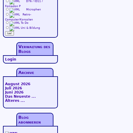
D76 / ID11 /
Fomadon P
Microphen
Retro-
Computer/Konsolen
To Do
Uni & Bildung
Verwaltung des
Blogs
Login
Archive
August 2026
Juli 2026
Juni 2026
Das Neueste ...
Älteres ...
Blog
abonnieren