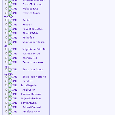
Olympus µ[mju:]-II
Porst CR-5 comp.
Praktica F.X2
Praktica Super
TL1000
Rapid
Revue 4
Revueflex 1000s
Ricoh KR-10x
Rolleiflex
Voigtländer Bessa
66
Voigtländer Vito BL
Yashica 44 LM
Yashica FR-I
Zeiss Ikon Icarex
35S
Zeiss Ikon Ikonta
524/16
Zeiss Ikon Nettar II
Zenit ET
Farb-Negativ
Axel Color
Kamera-Reviews
Objektiv-Reviews
Schwarzweiß
Adonal/Rodinal
Amaloco AM74