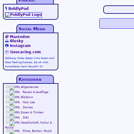
Podcast
🎙️
BoldlyPod
Social Media
🦣
Mastodon
🌅
Blusky
📷
Instagram
📦
Geocacing.com
(Achtung: Hinter diesen Links lauern evtl.
böse Tracking-Cookies, die ich nicht
kontrollieren kann! Buuuhh! 😉)
Kategorien
Allgemeines
Reisen & Ausflüge
Blödsinn
Hasi Lee
Stories
Essen & Trinken
Diät
Gesellschaft, Kultur &
Politik
Filme, Bücher, Musik