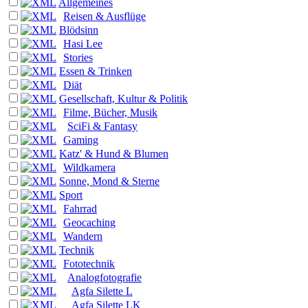
Allgemeines
Reisen & Ausflüge
Blödsinn
Hasi Lee
Stories
Essen & Trinken
Diät
Gesellschaft, Kultur & Politik
Filme, Bücher, Musik
SciFi & Fantasy
Gaming
Katz' & Hund & Blumen
Wildkamera
Sonne, Mond & Sterne
Sport
Fahrrad
Geocaching
Wandern
Technik
Fototechnik
Analogfotografie
Agfa Silette L
Agfa Silette LK