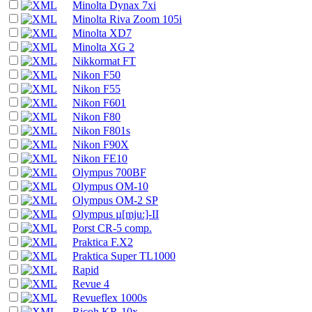
Minolta Dynax 7xi
Minolta Riva Zoom 105i
Minolta XD7
Minolta XG 2
Nikkormat FT
Nikon F50
Nikon F55
Nikon F601
Nikon F80
Nikon F801s
Nikon F90X
Nikon FE10
Olympus 700BF
Olympus OM-10
Olympus OM-2 SP
Olympus µ[mju:]-II
Porst CR-5 comp.
Praktica F.X2
Praktica Super TL1000
Rapid
Revue 4
Revueflex 1000s
Ricoh KR-10x