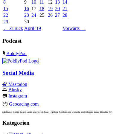
8
9
10
11
12
13
14
15
16
17
18
19
20
21
22
23
24
25
26
27
28
29
30
←
Zurück
April '19
Vorwärts
→
Podcast
🎙️
BoldlyPod
Social Media
🦣
Mastodon
🌅
Blusky
📷
Instagram
📦
Geocacing.com
(Achtung: Hinter diesen Links lauern evtl. böse Tracking-Cookies, die ich nicht kontrollieren kann! Buuuhh! 😉)
Kategorien