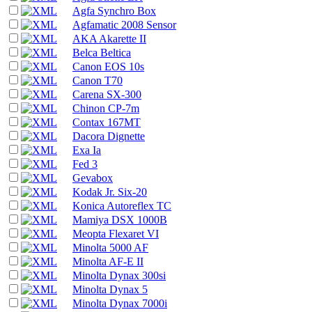
Agfa Synchro Box
Agfamatic 2008 Sensor
AKA Akarette II
Belca Beltica
Canon EOS 10s
Canon T70
Carena SX-300
Chinon CP-7m
Contax 167MT
Dacora Dignette
Exa Ia
Fed 3
Gevabox
Kodak Jr. Six-20
Konica Autoreflex TC
Mamiya DSX 1000B
Meopta Flexaret VI
Minolta 5000 AF
Minolta AF-E II
Minolta Dynax 300si
Minolta Dynax 5
Minolta Dynax 7000i