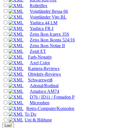
Rolleiflex
Voigtländer Bessa 66
Voigtländer Vito BL
Yashica 44 LM
Yashica FR-I
Zeiss Ikon Icarex 35S
Zeiss Ikon Ikonta 524/16
Zeiss Ikon Nettar II
Zenit ET
Farb-Negativ
Axel Color
Kamera-Reviews
Objektiv-Reviews
Schwarzweiß
Adonal/Rodinal
Amaloco AM74
D76 / ID11 / Fomadon P
Microphen
Retro-Computer/Konsolen
To Do
Uni & Bildung