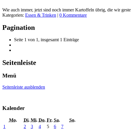
Wie auch immer, jetzt sind noch immer Kartoffeln übrig, die wir gest
Kategorien:
Essen & Trinken
|
0 Kommentare
Pagination
Seite 1 von 1, insgesamt 1 Einträge
Seitenleiste
Menü
Seitenleiste ausblenden
Kalender
Mo.
Di.
Mi.
Do.
Fr.
Sa.
So.
1
2
3
4
5
6
7