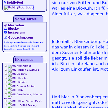
sich nur von Fritten und B
🎙️
BoldlyPod
war es eine Bio-Kuh. Ich f
Algenfutter, was dagegen h
Social Media
🦣
Mastodon
🌅
Blusky
📷
Instagram
📦
Geocacing.com
Jedenfalls: Blankenberg. H
(Achtung: Hinter diesen Links lauern evtl.
das war in diesem Fall die
böse Tracking-Cookies, die ich nicht
kontrollieren kann! Buuuhh! 😉)
dem Sövener Flohmarkt den 
gesagt, sie soll die lieber
Kategorien
ich. Bin ich jahrelang auch
Allgemeines
Aldi zum Einkaufen ist. Mot
Reisen & Ausflüge
Blödsinn
Hasi Lee
Stories
Essen & Trinken
Diät
Gesellschaft, Kultur &
Und hier in Blankenberg er
Politik
Filme, Bücher, Musik
mittlerweile ganz gut, ode
SciFi & Fantasy