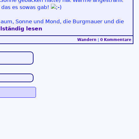
r Sonne gebacken hatte) hat Wärme angestrahlt
n, das es sowas gab!
 Baum, Sonne und Mond, die Burgmauer und die
lständig lesen
Wandern
|
0 Kommentare