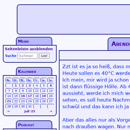
Menü
Abend
Seitenleiste ausblenden
Suche
Zzt ist es ja so heiß, das
Kalender
Heute sollen es 40°C werde
Ich mein, mir wird ja schon
Mo.
Di.
Mi.
Do.
Fr.
Sa.
So.
ist dann flüssige Hölle. Ab
1
2
3
4
5
6
7
8
9
10
11
12
13
aussieht, werde ich mich 
14
15
16
17
18
19
20
sehen, es soll heute Nachm
21
22
23
24
25
26
27
schwül und das kann ich ja
28
29
30
31
←
Juli '25
→
Aber das alles nur als Vor
Podcast
nach draußen wagen. Nur n