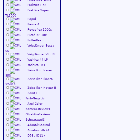
Praktica F.X2
Praktica Super
TL1000
Rapid
Revue 4
Revueflex 1000s
Ricoh KR-10x
Rolleiflex
Voigtländer Bessa
66
Voigtländer Vito BL
Yashica 44 LM
Yashica FR-I
Zeiss Ikon Icarex
35S
Zeiss Ikon Ikonta
524/16
Zeiss Ikon Nettar II
Zenit ET
Farb-Negativ
Axel Color
Kamera-Reviews
Objektiv-Reviews
Schwarzweiß
Adonal/Rodinal
Amaloco AM74
D76 / ID11 /