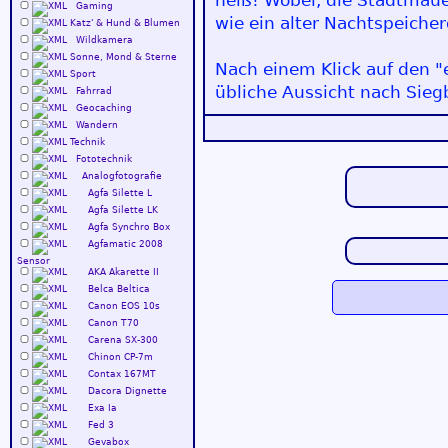
heiß! Wobei, die Stadtmaue
Gaming
wie ein alter Nachtspeicher
Katz' & Hund & Blumen
Wildkamera
Sonne, Mond & Sterne
Nach einem Klick auf den 
Sport
übliche Aussicht nach Sieg
Fahrrad
Geocaching
Wandern
Technik
Fototechnik
Analogfotografie
Agfa Silette L
Agfa Silette LK
Agfa Synchro Box
Agfamatic 2008
Sensor
AKA Akarette II
Belca Beltica
Canon EOS 10s
Canon T70
Carena SX-300
Chinon CP-7m
Contax 167MT
Dacora Dignette
Exa Ia
Fed 3
Gevabox