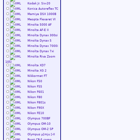
Kodak Jr. Six-20
Konica Autoreflex TC
Mamiya DSX 1000B
Meopta Flexaret VI
Minolta 5000 AF
Minolta AF-E II
Minolta Dynax 300si
Minolta Dynax 5
Minolta Dynax 7000i
Minolta Dynax 7xi
Minolta Riva Zoom
105i
Minolta XD7
Minolta XG 2
Nikkormat FT
Nikon F50
Nikon F55
Nikon F601
Nikon F80
Nikon F801s
Nikon F90X
Nikon FE10
Olympus 700BF
Olympus OM-10
Olympus OM-2 SP
Olympus µ[mju:]-II
Porst CR-5 comp.