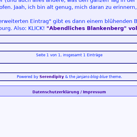
r (und auch alles andere, was den ganzen Tag in de
ofen. Jaah, ich bin alt genug, mich daran zu erinner
"erweiterten Eintrag" gibt es dann einem blühenden
burg. Also: KLICK!
"Abendliches Blankenberg" vol
Seite 1 von 1, insgesamt 1 Einträge
Powered by
Serendipity
& the
janjans-blog-blue
theme.
Datenschutzerklärung / Impressum