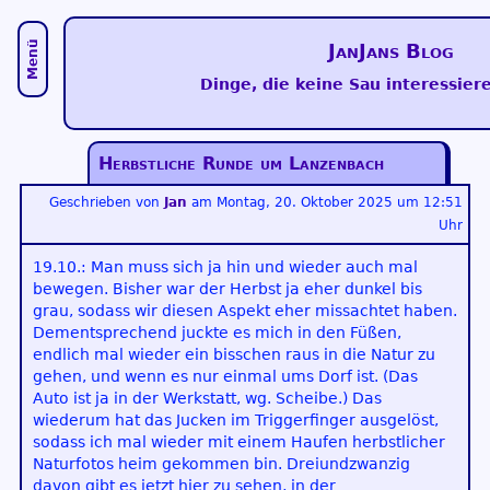
Menü
JanJans Blog
Dinge, die keine Sau interessiere
Herbstliche Runde um Lanzenbach
Geschrieben von
Jan
am
Montag, 20. Oktober 2025 um 12:51
Uhr
19.10.: Man muss sich ja hin und wieder auch mal
bewegen. Bisher war der Herbst ja eher dunkel bis
grau, sodass wir diesen Aspekt eher missachtet haben.
Dementsprechend juckte es mich in den Füßen,
endlich mal wieder ein bisschen raus in die Natur zu
gehen, und wenn es nur einmal ums Dorf ist. (Das
Auto ist ja in der Werkstatt, wg. Scheibe.) Das
wiederum hat das Jucken im Triggerfinger ausgelöst,
sodass ich mal wieder mit einem Haufen herbstlicher
Naturfotos heim gekommen bin. Dreiundzwanzig
davon gibt es jetzt hier zu sehen, in der