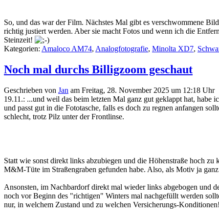
So, und das war der Film. Nächstes Mal gibt es verschwommene Bilder 
richtig justiert werden. Aber sie macht Fotos und wenn ich die Entfern
Steinzeit!
Kategorien:
Amaloco AM74
,
Analogfotografie
,
Minolta XD7
,
Schwa
Noch mal durchs Billigzoom geschaut
Geschrieben von
Jan
am
Freitag, 28. November 2025 um 12:18 Uhr
19.11.: ...und weil das beim letzten Mal ganz gut geklappt hat, habe 
und passt gut in die Fototasche, falls es doch zu regnen anfangen soll
schlecht, trotz Pilz unter der Frontlinse.
Statt wie sonst direkt links abzubiegen und die Höhenstraße hoch zu ka
M&M-Tüte im Straßengraben gefunden habe. Also, als Motiv ja ganz wi
Ansonsten, im Nachbardorf direkt mal wieder links abgebogen und den 
noch vor Beginn des "richtigen" Winters mal nachgefüllt werden sollt
nur, in welchem Zustand und zu welchen Versicherungs-Konditionen