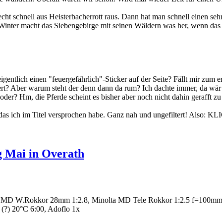
cht schnell aus Heisterbacherrott raus. Dann hat man schnell einen seh
nter macht das Siebengebirge mit seinen Wäldern was her, wenn das Wet
ich einen "feuergefährlich"-Sticker auf der Seite? Fällt mir zum erst
rtiert? Aber warum steht der denn dann da rum? Ich dachte immer, da wär
 oder? Hm, die Pferde scheint es bisher aber noch nicht dahin gerafft zu
das ich im Titel versprochen habe. Ganz nah und ungefiltert! Also: K
g Mai in Overath
a MD W.Rokkor 28mm 1:2.8, Minolta MD Tele Rokkor 1:2.5 f=100m
?) 20°C 6:00, Adoflo 1x