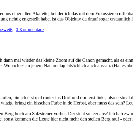
aus einer alten Akarette, bei der ich das mit dem Fokussieren offenbar
ung richtig engestellt habe, ist das Objektiv da drauf sogar erstaunlich 
rzweiß
|
0 Kommentare
ich dann mal wieder das kleine Zoom auf die Canon gemacht, als es einm
te. Wonach es an jenem Nachmittag tatsächlich auch aussah. (Hat es aber g
ufen, bin ich erst mal runter ins Dorf und dort erst links, also erstma
tzig, bringt ein bisschen Farbe in de Herbst, aber muss das sein? Leu
Berg hoch am Salzstreuer vorbei. Der sieht so leer aus? Ich hab zwar n
e, sonst kommen die Leute hier nicht mehr den steilen Berg rauf - oder
!