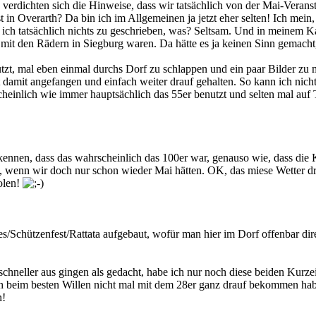
verdichten sich die Hinweise, dass wir tatsächlich von der Mai-Veran
 in Overarth? Da bin ich im Allgemeinen ja jetzt eher selten! Ich mein
be ich tatsächlich nichts zu geschrieben, was? Seltsam. Und in meinem Ka
mit den Rädern in Siegburg waren. Da hätte es ja keinen Sinn gemacht
zt, mal eben einmal durchs Dorf zu schlappen und ein paar Bilder zu ma
t damit angefangen und einfach weiter drauf gehalten. So kann ich nic
cheinlich wie immer hauptsächlich das 55er benutzt und selten mal auf
kennen, dass das wahrscheinlich das 100er war, genauso wie, dass die
ch, wenn wir doch nur schon wieder Mai hätten. OK, das miese Wetter dr
olen!
chützenfest/Rattata aufgebaut, wofür man hier im Dorf offenbar direkt 
schneller aus gingen als gedacht, habe ich nur noch diese beiden Kurz
beim besten Willen nicht mal mit dem 28er ganz drauf bekommen habe. H
n!