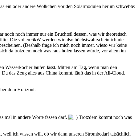
 das ein oder andere Wölkchen vor den Solarmodulen herum schwebte:
 noch noch immer nur ein Bruchteil dessen, was wir theoretisch
Hälfte. Die vollen 6kW werden wir also höchstwahrscheinlich nie
u bescheinen. (Deshalb frage ich mich noch immer, wieso wir keine
ich da trotzdem noch was raus holen lassen würde, vor allem im
en Wasserkocher laufen lässt. Mitten am Tag, wenn man den
: Da das Zeug alles aus China kommt, läuft das in der Ali-Cloud.
 über dem Horizont.
das mal in andere Worte fassen darf.
Trotzdem kommt noch was
weil ich wissen will, ob wir dann unseren Strombedarf tatsächlich