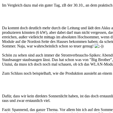
Im Vergleich dazu mal ein guter Tag, zB der 30.10., an dem prakti
Da kommt doch deutlich mehr durch die Leitung und lädt den Akku au
produzieren könnten (6 kW), aber dabei darf man nicht vergessen, das
erreichen, außer vielleicht mittags im absoluten Hochsommer, wenn di
Module auf die Nordost-Seite des Hauses bekommen haben; da scheint
Sommer. Naja, war wahrscheinlich schon so teuer genug!
)
Schön zu sehen sind auch immer die Stromverbrauchs-Spikes: Abends
Staubsauger staubsaugen lässt. Das hat schon was von "Big Brother", 
Uiuiui, da muss ich doch noch mal schauen, ob ich das WLAN-Modul 
Zum Schluss noch beispielhaft, wie die Produktion aussieht an einem 
Dafür, dass wir kein direktes Sonnenlicht haben, ist das doch erstaun
raus und zwar erstaunlich viel.
Fazit: Spannend, das ganze Thema. Vor allem bin ich auf den Sommer 