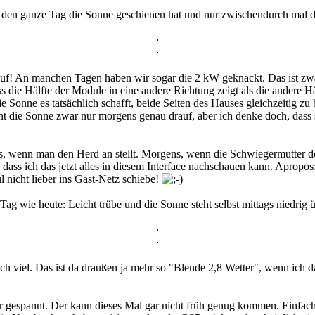
sch den ganze Tag die Sonne geschienen hat und nur zwischendurch mal
f! An manchen Tagen haben wir sogar die 2 kW geknackt. Das ist zwar
s die Hälfte der Module in eine andere Richtung zeigt als die andere 
e Sonne es tatsächlich schafft, beide Seiten des Hauses gleichzeitig z
 die Sonne zwar nur morgens genau drauf, aber ich denke doch, dass s
, wenn man den Herd an stellt. Morgens, wenn die Schwiegermutter d
dass ich das jetzt alles in diesem Interface nachschauen kann. Apropos
nicht lieber ins Gast-Netz schiebe!
Tag wie heute: Leicht trübe und die Sonne steht selbst mittags niedrig
lich viel. Das ist da draußen ja mehr so "Blende 2,8 Wetter", wenn ich 
gespannt. Der kann dieses Mal gar nicht früh genug kommen. Einfach, 