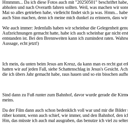
Hmmmm... Da ich diese Fotos auch mit "20250501" beschriftet habe, 
abholen und nach Overarth fahren sollten. Weil, was machen wir sonst
Mai so alles getrieben habe, vielleicht findet sich ja was. Hmm... ha
auch Sinn machen, denn ich meine mich dunkel zu erinnern, dass wir 
Wie auch immer: Jedenfalls haben wir scheinbar die Gelegenheit genut
Aufzeichnungen gemacht hatte, habe ich auch scheinbar gar nicht ers
entstanden ist. Bei den Brennweiten kann ich zumindest raten. Wahrs
Aussage, echt jetzt!)
Ich mein, da unten beim Jesus am Kreuz, da kann man es recht gut er
hatten wir auf jeden Fall, siehe Schattenschlag in Jesus's Gesicht. A
die ich übers Jahr gemacht habe, raus hauen und so ein bisschen aufh
Sind dann zu Fuß runter zum Bahnhof, davor wurde gerade die Kirmes/S
meins.
Da der Film dann auch schon bedenklich voll war und mir die Bilder 
rüber kommt, wenn auch schief, wie immer, und den Bahnhof, den ich 
Hm, das müsste ich auch mal ausgraben, das benutze ich viel zu selte