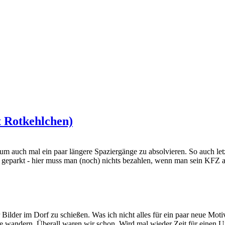
t Rotkehlchen)
, um auch mal ein paar längere Spaziergänge zu absolvieren. So auch le
 geparkt - hier muss man (noch) nichts bezahlen, wenn man sein KFZ abs
ilder im Dorf zu schießen. Was ich nicht alles für ein paar neue Motive
irge wandern. Überall waren wir schon. Wird mal wieder Zeit für einen