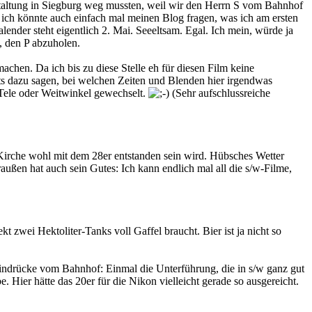
staltung in Siegburg weg mussten, weil wir den Herrn S vom Bahnhof
, ich könnte auch einfach mal meinen Blog fragen, was ich am ersten
lender steht eigentlich 2. Mai. Seeeltsam. Egal. Ich mein, würde ja
, den P abzuholen.
chen. Da ich bis zu diese Stelle eh für diesen Film keine
hts dazu sagen, bei welchen Zeiten und Blenden hier irgendwas
 Tele oder Weitwinkel gewechselt.
(Sehr aufschlussreiche
 Kirche wohl mit dem 28er entstanden sein wird. Hübsches Wetter
außen hat auch sein Gutes: Ich kann endlich mal all die s/w-Filme,
zwei Hektoliter-Tanks voll Gaffel braucht. Bier ist ja nicht so
eindrücke vom Bahnhof: Einmal die Unterführung, die in s/w ganz gut
ier hätte das 20er für die Nikon vielleicht gerade so ausgereicht.