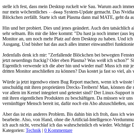
stelle ich fest, dass mein Desktop ruckelt wie Sau. Warum auch immer.
nur mein wöchentliches
System-Update gemacht. Das Nvidia-Pan
--deep
Blöckchen zerfällt. Starte ich statt Plasma dann mal MATE, geht da a
Hin und her probiert. Dies und jenes geändert. Auch den tatsächlich ak
sehr seltsam. Bis mir die Idee kommt: "Du hast ja noch immer (aus l
Monitor an, um noch mehr Platz auf dem Desktop zu haben. Und ich 
Ausgang. Und bisher hat das auch alles immer einwandfrei funktionie
Jedenfalls denk ich mir: "Zerfallende Blöckchen bei bewegten Fenst
jetzt neuerdings frackig? Oder eben Plasma? Was weiß ich schon?" S
Eigentlich verwende ich die aber hin und wieder mal! Muss ich mir
dritten Monitor anschließen zu können? Das kostet ja fast so viel, 
Würde ja jetzt irgendwo einen Bug Report machen, wenn ich wüsste b
unschuldig mit ihren proprietären Drecks-Treibern! Man, können die 
vor allem im Kernel integriert und getestet sind? Der Linux-Support 
mit ihren eigentlichen Produkten zu beschäftigen. Da müssen wir uns 
vernünftiger Mensch bereit ist, dafür
noch
ein Abo abzuschließen, und 
Aber das ist ein anderes Problem. Bis dahin bin ich froh, dass ich w
bearbeite. Also, von Hand, ohne die Artificial-Intelligence-Verdummu
ich auch nicht, verschlaf ich das wahrscheinlich eh wieder. Wichtige 
Kategorien:
Technik
|
0 Kommentare