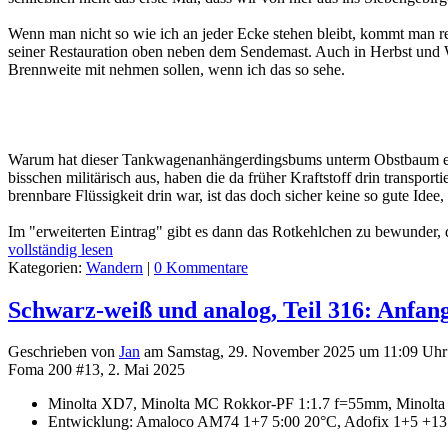
Wenn man nicht so wie ich an jeder Ecke stehen bleibt, kommt man re
seiner Restauration oben neben dem Sendemast. Auch in Herbst und Wi
Brennweite mit nehmen sollen, wenn ich das so sehe.
Warum hat dieser Tankwagenanhängerdingsbums unterm Obstbaum eigentl
bisschen militärisch aus, haben die da früher Kraftstoff drin transpo
brennbare Flüssigkeit drin war, ist das doch sicher keine so gute Idee,
Im "erweiterten Eintrag" gibt es dann das Rotkehlchen zu bewunder, 
vollständig lesen
Kategorien:
Wandern
|
0 Kommentare
Schwarz-weiß und analog, Teil 316: Anfan
Geschrieben von
Jan
am
Samstag, 29. November 2025 um 11:09 Uhr
Foma 200 #13, 2. Mai 2025
Minolta XD7, Minolta MC Rokkor-PF 1:1.7 f=55mm, Minolt
Entwicklung: Amaloco AM74 1+7 5:00 20°C, Adofix 1+5 +13 (