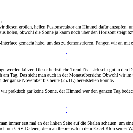
r
ir diesen großen, hellen Fusionsreaktor am Himmel dafür anzapfen, und i
 raus holen, obwohl die Sonne ja kaum noch über den Horizont steigt b
b-Interface gemacht habe, um das zu demonstrieren. Fangen wir an mit 
age werden kürzer. Dieser herbstliche Trend lässt sich sehr gut in de
am Tag. Das sieht man auch in der Monatsübersicht: Obwohl wir im Okt
n der ganze November bis heute (25.11.) bereitstellen konnte.
n wir praktisch gar keine Sonne, der Himmel war den ganzen Tag bedec
s man immer erst mal an der linken Seite auf die Skalen schauen, um 
 nur CSV-Dateien, die man theoretisch in dem Excel-Klon seiner Wah