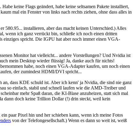
 Habe keine Flags geändert, habe keine seltsamen Pakete installiert,
kaum mal ein Fenster von links nach rechts ziehen, ohne dass alles in
er 580.95... installieren, aber das macht keinen Unterschied.) Alles
 wenn ich ganz verrückt bin, schließe ich noch einen dritten
ls einziges spricht. Die IGPU hat aber noch immer einen VGA-
nen Monitor hat vielleicht... andere Vorstellungen? Und Nvidia ist
ch mein Desktop wieder flüssig! Ja, danke auch für nichts!
m P übernommen habe, noch einen VGA-Adapter kaufen, um noch einen
 kaufen, der zumindest HDMI/DVI spricht...
, dass KDE schuld ist. Aber ich kenn' ja Nvidia, die sind nie ganz
nau so einfach, stabil und schnell laufen wie die AMD-Treiber und
 scheinbar mehr Spaß daran, die KI-Blase anzuheizen, statt sich mal
ann doch keine Trillion Dollar (!) drin steckt, weil kein
n ein paar Pixel hin und her schieben kann, wenn ich meine Fotos
enders
von der Telefongesellschaft.) Wenn es dann so weit ist, weiß