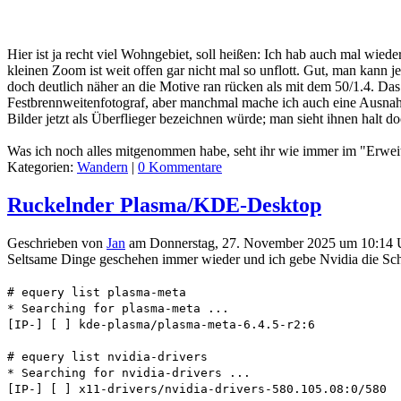
Hier ist ja recht viel Wohngebiet, soll heißen: Ich hab auch mal wi
kleinen Zoom ist weit offen gar nicht mal so unflott. Gut, man kann j
doch deutlich näher an die Motive ran rücken als mit dem 50/1.4. Das
Festbrennweitenfotograf, aber manchmal mache ich auch eine Ausnahme
Bilder jetzt als Überflieger bezeichnen würde; man sieht ihnen halt 
Was ich noch alles mitgenommen habe, seht ihr wie immer im "Erwei
Kategorien:
Wandern
|
0 Kommentare
Ruckelnder Plasma/KDE-Desktop
Geschrieben von
Jan
am
Donnerstag, 27. November 2025 um 10:14 
Seltsame Dinge geschehen immer wieder und ich gebe Nvidia die Sc
# equery list plasma-meta
* Searching for plasma-meta ...
[IP-] [ ] kde-plasma/plasma-meta-6.4.5-r2:6
# equery list nvidia-drivers
* Searching for nvidia-drivers ...
[IP-] [ ] x11-drivers/nvidia-drivers-580.105.08:0/580