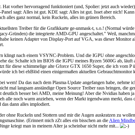
 Hat vorher hervorragend funktioniert (und, Spolier: jetzt auch wieder).
el sagt: Alles ist gut. KDE sagt: Alles ist gut. Isset aber nich! Kann 
uch alles ganz normal, kein Ruckeln, alles im grünen Bereich.
tuellsten Treiber für die Grafikkarte ge-unmask-t, s.o.! (Normal würde 
egacy-Gründen) die integrierte AMD-GPU angeschaltet." Weil, manchmal,
habe keinen Adapter von Display-Port auf VGA, was dieser Monitor a
rt.
ern klingt nach einem VSYNC-Problem. Und die IGPU ohne angeschlosse
iehe da: Schalte ich im BIOS die IGPU meines Ryzen 5600G ab, läuft au
 jetzt für diese schimmelige alte Gforce GTX 1650 Super, die ich vo
als würde ich bei ehBlöd einen einigermaßen aktuellen Gebrauchtmonitor
ei wem! Da das nach dem Plasma-Update angefangen habe, nehme ich an
nicht mal langsam anständige Open Source Treiber raus bringen, die ge
ist deutlich besser bei AMD, meine Meinung! Aber die Nvidias haben ja
eh alle noch warm anziehen, wenn der Markt irgendwann merkt, dass da d
das dann alles implodiert.
ieder ohne Ruckeln und Stottern und mir die Augen auskratzen zu wolle
ngsmaschine. (Erinnert mich zZt alles ein bisschen an die
Alien Mindb
Dinge kriegt man in meinem Alter ja scheinbar nicht mehr mit...