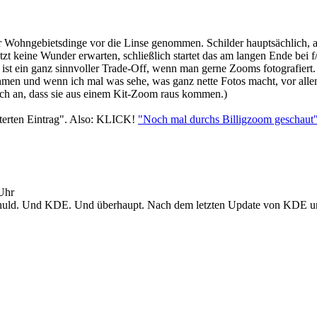
eder Wohngebietsdinge vor die Linse genommen. Schilder hauptsächlich
etzt keine Wunder erwarten, schließlich startet das am langen Ende bei 
 ist ein ganz sinnvoller Trade-Off, wenn man gerne Zooms fotografiert.
n und wenn ich mal was sehe, was ganz nette Fotos macht, vor allem i
doch an, dass sie aus einem Kit-Zoom raus kommen.)
terten Eintrag". Also: KLICK!
"Noch mal durchs Billigzoom geschaut" 
Uhr
huld. Und KDE. Und überhaupt. Nach dem letzten Update von KDE und