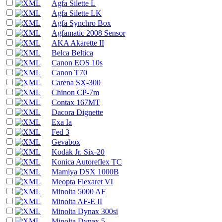
Agfa Silette L
Agfa Silette LK
Agfa Synchro Box
Agfamatic 2008 Sensor
AKA Akarette II
Belca Beltica
Canon EOS 10s
Canon T70
Carena SX-300
Chinon CP-7m
Contax 167MT
Dacora Dignette
Exa Ia
Fed 3
Gevabox
Kodak Jr. Six-20
Konica Autoreflex TC
Mamiya DSX 1000B
Meopta Flexaret VI
Minolta 5000 AF
Minolta AF-E II
Minolta Dynax 300si
Minolta Dynax 5