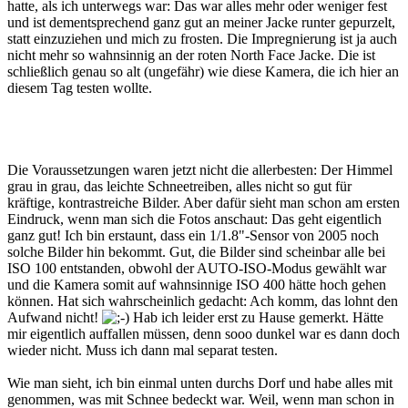
hatte, als ich unterwegs war: Das war alles mehr oder weniger fest
und ist dementsprechend ganz gut an meiner Jacke runter gepurzelt,
statt einzuziehen und mich zu frosten. Die Impregnierung ist ja auch
nicht mehr so wahnsinnig an der roten North Face Jacke. Die ist
schließlich genau so alt (ungefähr) wie diese Kamera, die ich hier an
diesem Tag testen wollte.
Die Voraussetzungen waren jetzt nicht die allerbesten: Der Himmel
grau in grau, das leichte Schneetreiben, alles nicht so gut für
kräftige, kontrastreiche Bilder. Aber dafür sieht man schon am ersten
Eindruck, wenn man sich die Fotos anschaut: Das geht eigentlich
ganz gut! Ich bin erstaunt, dass ein 1/1.8"-Sensor von 2005 noch
solche Bilder hin bekommt. Gut, die Bilder sind scheinbar alle bei
ISO 100 entstanden, obwohl der AUTO-ISO-Modus gewählt war
und die Kamera somit auf wahnsinnige ISO 400 hätte hoch gehen
können. Hat sich wahrscheinlich gedacht: Ach komm, das lohnt den
Aufwand nicht!
Hab ich leider erst zu Hause gemerkt. Hätte
mir eigentlich auffallen müssen, denn sooo dunkel war es dann doch
wieder nicht. Muss ich dann mal separat testen.
Wie man sieht, ich bin einmal unten durchs Dorf und habe alles mit
genommen, was mit Schnee bedeckt war. Weil, wenn man schon in