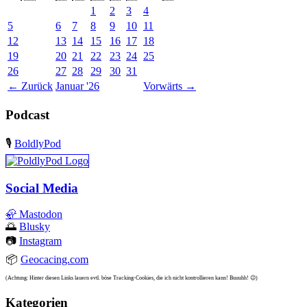
1
2
3
4
5
6
7
8
9
10
11
12
13
14
15
16
17
18
19
20
21
22
23
24
25
26
27
28
29
30
31
←
Zurück
Januar '26
Vorwärts
→
Podcast
🎙️
BoldlyPod
Social Media
🦣
Mastodon
🌅
Blusky
📷
Instagram
📦
Geocacing.com
(Achtung: Hinter diesen Links lauern evtl. böse Tracking-Cookies, die ich nicht kontrollieren kann! Buuuhh! 😉)
Kategorien