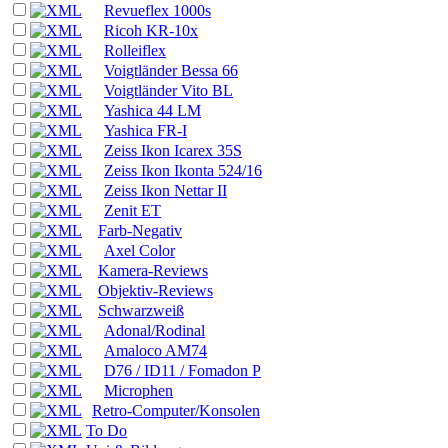
Revueflex 1000s
Ricoh KR-10x
Rolleiflex
Voigtländer Bessa 66
Voigtländer Vito BL
Yashica 44 LM
Yashica FR-I
Zeiss Ikon Icarex 35S
Zeiss Ikon Ikonta 524/16
Zeiss Ikon Nettar II
Zenit ET
Farb-Negativ
Axel Color
Kamera-Reviews
Objektiv-Reviews
Schwarzweiß
Adonal/Rodinal
Amaloco AM74
D76 / ID11 / Fomadon P
Microphen
Retro-Computer/Konsolen
To Do