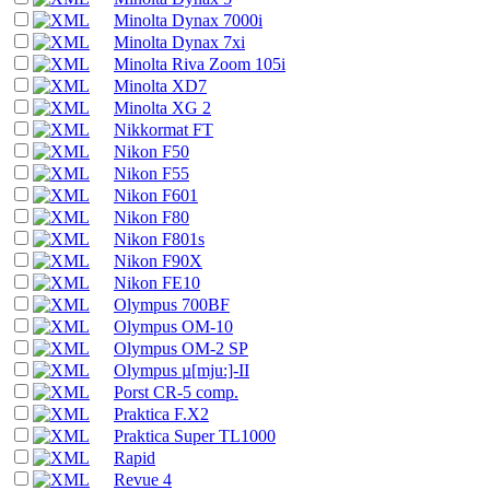
Minolta Dynax 7000i
Minolta Dynax 7xi
Minolta Riva Zoom 105i
Minolta XD7
Minolta XG 2
Nikkormat FT
Nikon F50
Nikon F55
Nikon F601
Nikon F80
Nikon F801s
Nikon F90X
Nikon FE10
Olympus 700BF
Olympus OM-10
Olympus OM-2 SP
Olympus µ[mju:]-II
Porst CR-5 comp.
Praktica F.X2
Praktica Super TL1000
Rapid
Revue 4