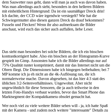
dem Sauwetter raus geht, dann will man ja auch was davon haben.
Was man allerdings auch sieht, besonders in den helleren Bildern
mit einheitlichem Hintergrund: Da ist ein saumäßiger Dreck drin!
Ich dachte, der CCD wäre irgendwie versiegelt? Wie hat die
Schwiegermutter also diesen ganzen Dreck da drauf bekommen?
Fusseln und Flecken! Wenn ihr also aufmerksam die Bilder
anschaut, wird euch das sicher auch auffallen, liebe Leser.
Das sieht man besonders bei solche Bildern, die ich ein bisschen
kontrastkorrigiert habe. Also ein bisschen an der Histogramm-Kurve
gespielt im Gimp. Ansonsten habe ich die Bilder allerdings nur auf
75% Qualität runter komprimiert, damit mir das Internet nicht um die
Ohren fliegt. Die Dimensionen habe ich hingegen beibehalten; bei 7
MP komme ich ja eh nicht an die 4k-Auflösung ran, die ich
normalerweise mache. Davon abgesehen, ist das hier 4:3 statt des
üblichen 3:2-Seitenverhältnisses. Ungewohnt. Aber nicht
ungewöhnlich für diese Sensoren, die ja auch teilweise in den
letzten Foto-Handys verbaut wurden, bevor das Smart Phone das
Marktsegment der Kompaktkamera obsolet gemacht hat.
Wer noch viel zu viele weitere Bilder sehen will - ja, ich hatte Spaß
mit der Kamera - und zudem noch weitere "interessante" Details zu