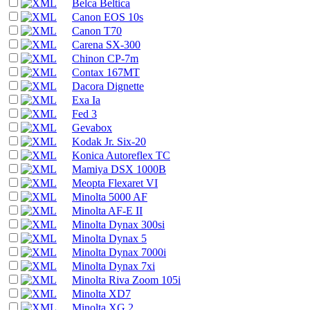
Belca Beltica
Canon EOS 10s
Canon T70
Carena SX-300
Chinon CP-7m
Contax 167MT
Dacora Dignette
Exa Ia
Fed 3
Gevabox
Kodak Jr. Six-20
Konica Autoreflex TC
Mamiya DSX 1000B
Meopta Flexaret VI
Minolta 5000 AF
Minolta AF-E II
Minolta Dynax 300si
Minolta Dynax 5
Minolta Dynax 7000i
Minolta Dynax 7xi
Minolta Riva Zoom 105i
Minolta XD7
Minolta XG 2