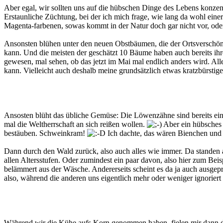
Aber egal, wir sollten uns auf die hübschen Dinge des Lebens konzent
Erstaunliche Züchtung, bei der ich mich frage, wie lang da wohl ei
Magenta-farbenen, sowas kommt in der Natur doch gar nicht vor, ode
Ansonsten blühen unter den neuen Obstbäumen, die der Ortsverschöneru
kann. Und die meisten der geschätzt 10 Bäume haben auch bereits ihr
gewesen, mal sehen, ob das jetzt im Mai mal endlich anders wird. All
kann. Vielleicht auch deshalb meine grundsätzlich etwas kratzbürstig
Ansosten blüht das übliche Gemüse: Die Löwenzähne sind bereits ein 
mal die Weltherrschaft an sich reißen wollen.
Aber ein hübsches 
bestäuben. Schweinkram!
Ich dachte, das wären Bienchen un
Dann durch den Wald zurück, also auch alles wie immer. Da standen au
allen Altersstufen. Oder zumindest ein paar davon, also hier zum Bei
belämmert aus der Wäsche. Andererseits scheint es da ja auch ausge
also, während die anderen uns eigentlich mehr oder weniger ignoriert
Während wir die Kühe aufs Korn genommen haben, fielen mir dann die