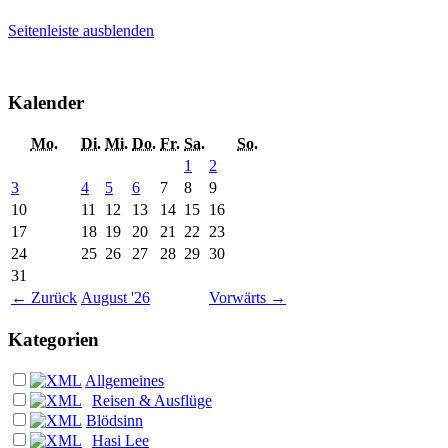
Seitenleiste ausblenden
Kalender
Mo.
Di.
Mi.
Do.
Fr.
Sa.
So.
1
2
3
4
5
6
7
8
9
10
11
12
13
14
15
16
17
18
19
20
21
22
23
24
25
26
27
28
29
30
31
←
Zurück
August '26
Vorwärts
→
Kategorien
Allgemeines
Reisen & Ausflüge
Blödsinn
Hasi Lee