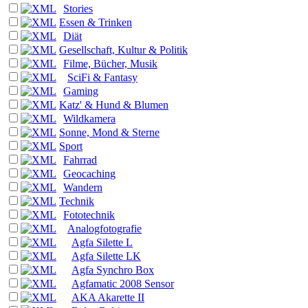
Stories
Essen & Trinken
Diät
Gesellschaft, Kultur & Politik
Filme, Bücher, Musik
SciFi & Fantasy
Gaming
Katz' & Hund & Blumen
Wildkamera
Sonne, Mond & Sterne
Sport
Fahrrad
Geocaching
Wandern
Technik
Fototechnik
Analogfotografie
Agfa Silette L
Agfa Silette LK
Agfa Synchro Box
Agfamatic 2008 Sensor
AKA Akarette II