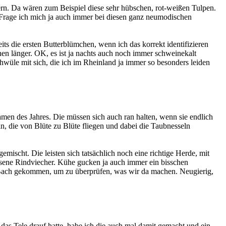
kern. Da wären zum Beispiel diese sehr hübschen, rot-weißen Tulpen.
 Frage ich mich ja auch immer bei diesen ganz neumodischen
ts die ersten Butterblümchen, wenn ich das korrekt identifizieren
hen länger. OK, es ist ja nachts auch noch immer schweinekalt
chwüle mit sich, die ich im Rheinland ja immer so besonders leiden
amen des Jahres. Die müssen sich auch ran halten, wenn sie endlich
die von Blüte zu Blüte fliegen und dabei die Taubnesseln
ischt. Die leisten sich tatsächlich noch eine richtige Herde, mit
achsene Rindviecher. Kühe gucken ja auch immer ein bisschen
m Bach gekommen, um zu überprüfen, was wir da machen. Neugierig,
s Tele drauf hatte, habe ich die auch mal damit gemacht und ein