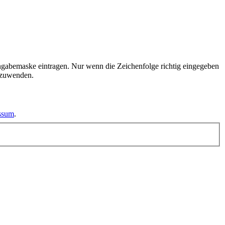
ngabemaske eintragen. Nur wenn die Zeichenfolge richtig eingegeben
nzuwenden.
essum
.