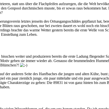
rieren, statt uns über die Flachpfeifen aufzuregen, die die Welt bevöl
ner den Genpool durchmischen musste, bis er sowas raus bekommen hat.
r?
ngsverein letztes jenseits des Ortsasgangsschildes gepflanzt hat, berei
e Blüten raus geschoben, nur bei zweien dauert es wohl noch ein bissc
erdings brachte das warme Wetter gestern bereits die erste Welle von S
e Einstellung zum Leben.
bisschen weiter und produzieren bereits die erste Ladung fliegender S
Motiv geben sie immer wieder ab. Genauso die brummelnden Hummeln, 
d Blümchen?!
f der anderen Seite des Hanfbaches die jungen und alten Kühe, bunt gem
spiel ein paar ziemlich junge, ein paar mittelalte und ein paar ausgew
prägte Charakterzüge zu geben: Die 89831 ist von ganz hinten bis zu
 haben.
 vielen Wiesenblumen auf, die um uns herum standen. Da ich gerade da