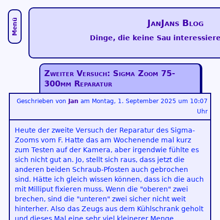
Menü
JanJans Blog
Dinge, die keine Sau interessiere
Zweiter Versuch: Sigma Zoom 75-
300mm Reparatur
Geschrieben von
Jan
am
Montag, 1. September 2025 um 10:07
Uhr
Heute der zweite Versuch der Reparatur des Sigma-
Zooms vom F. Hatte das am Wochenende mal kurz
zum Testen auf der Kamera, aber irgendwie fühlte es
sich nicht gut an. Jo, stellt sich raus, dass jetzt die
anderen beiden Schraub-Pfosten auch gebrochen
sind. Hätte ich gleich wissen können, dass ich die auch
mit Milliput fixieren muss. Wenn die "oberen" zwei
brechen, sind die "unteren" zwei sicher nicht weit
hinterher. Also das Zeugs aus dem Kühlschrank geholt
und dieses Mal eine sehr viel kleinerer Menge