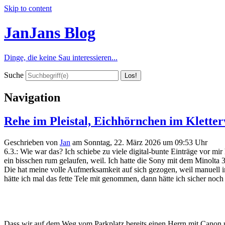
Skip to content
JanJans Blog
Dinge, die keine Sau interessieren...
Suche
Navigation
Rehe im Pleistal, Eichhörnchen im Kletter
Geschrieben von
Jan
am
Sonntag, 22. März 2026 um 09:53 Uhr
6.3.: Wie war das? Ich schiebe zu viele digital-bunte Einträge vor 
ein bisschen rum gelaufen, weil. Ich hatte die Sony mit dem Minolta 
Die hat meine volle Aufmerksamkeit auf sich gezogen, weil manuell i
hätte ich mal das fette Tele mit genommen, dann hätte ich sicher no
Dass wir auf dem Weg vom Parkplatz bereits einen Herrn mit Canon u