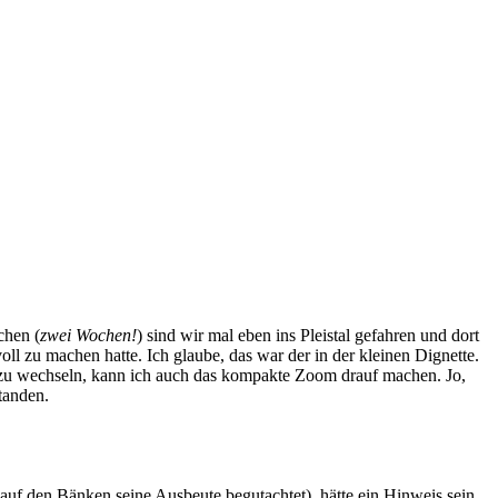
chen (
zwei Wochen!
) sind wir mal eben ins Pleistal gefahren und dort
ll zu machen hatte. Ich glaube, das war der in der kleinen Dignette.
ve zu wechseln, kann ich auch das kompakte Zoom drauf machen. Jo,
tanden.
uf den Bänken seine Ausbeute begutachtet), hätte ein Hinweis sein