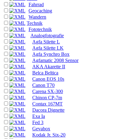
Fahrrad
Geocaching
Wandern
Technik
Fototechnik
Analogfotografie
Agfa Silette L
Agfa Silette LK
Agfa Synchro Box
Agfamatic 2008 Sensor
AKA Akarette II
Belca Beltica
Canon EOS 10s
Canon T70
Carena SX-300
Chinon CP-7m
Contax 167MT
Dacora Dignette
Exa Ia
Fed 3
Gevabox
Kodak Jr. Six-20