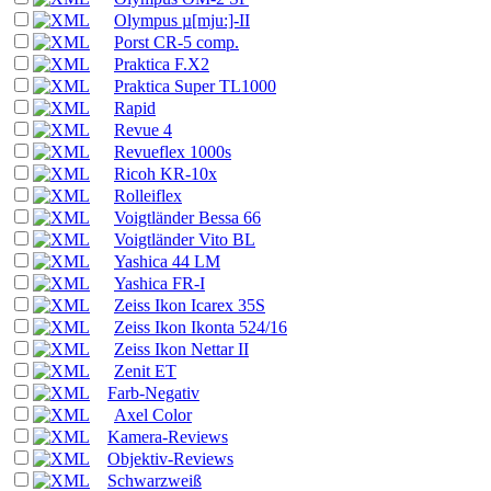
Olympus µ[mju:]-II
Porst CR-5 comp.
Praktica F.X2
Praktica Super TL1000
Rapid
Revue 4
Revueflex 1000s
Ricoh KR-10x
Rolleiflex
Voigtländer Bessa 66
Voigtländer Vito BL
Yashica 44 LM
Yashica FR-I
Zeiss Ikon Icarex 35S
Zeiss Ikon Ikonta 524/16
Zeiss Ikon Nettar II
Zenit ET
Farb-Negativ
Axel Color
Kamera-Reviews
Objektiv-Reviews
Schwarzweiß