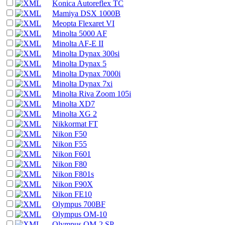
Konica Autoreflex TC
Mamiya DSX 1000B
Meopta Flexaret VI
Minolta 5000 AF
Minolta AF-E II
Minolta Dynax 300si
Minolta Dynax 5
Minolta Dynax 7000i
Minolta Dynax 7xi
Minolta Riva Zoom 105i
Minolta XD7
Minolta XG 2
Nikkormat FT
Nikon F50
Nikon F55
Nikon F601
Nikon F80
Nikon F801s
Nikon F90X
Nikon FE10
Olympus 700BF
Olympus OM-10
Olympus OM-2 SP