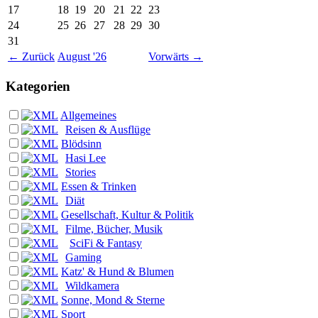
17
18
19
20
21
22
23
24
25
26
27
28
29
30
31
←
Zurück
August '26
Vorwärts
→
Kategorien
Allgemeines
Reisen & Ausflüge
Blödsinn
Hasi Lee
Stories
Essen & Trinken
Diät
Gesellschaft, Kultur & Politik
Filme, Bücher, Musik
SciFi & Fantasy
Gaming
Katz' & Hund & Blumen
Wildkamera
Sonne, Mond & Sterne
Sport