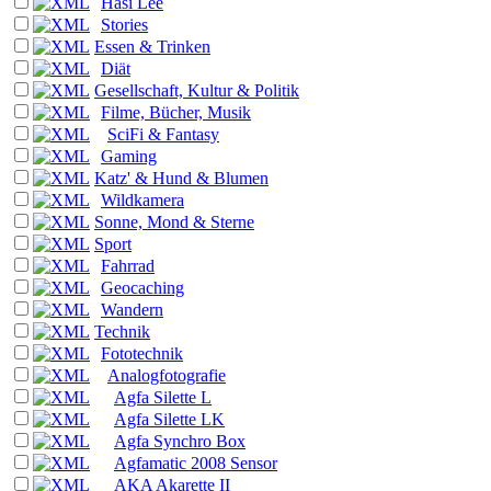
Hasi Lee
Stories
Essen & Trinken
Diät
Gesellschaft, Kultur & Politik
Filme, Bücher, Musik
SciFi & Fantasy
Gaming
Katz' & Hund & Blumen
Wildkamera
Sonne, Mond & Sterne
Sport
Fahrrad
Geocaching
Wandern
Technik
Fototechnik
Analogfotografie
Agfa Silette L
Agfa Silette LK
Agfa Synchro Box
Agfamatic 2008 Sensor
AKA Akarette II