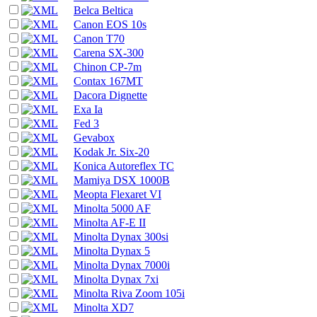
Belca Beltica
Canon EOS 10s
Canon T70
Carena SX-300
Chinon CP-7m
Contax 167MT
Dacora Dignette
Exa Ia
Fed 3
Gevabox
Kodak Jr. Six-20
Konica Autoreflex TC
Mamiya DSX 1000B
Meopta Flexaret VI
Minolta 5000 AF
Minolta AF-E II
Minolta Dynax 300si
Minolta Dynax 5
Minolta Dynax 7000i
Minolta Dynax 7xi
Minolta Riva Zoom 105i
Minolta XD7