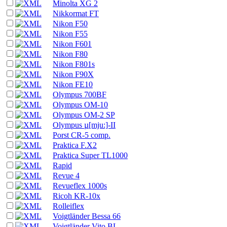
Minolta XG 2
Nikkormat FT
Nikon F50
Nikon F55
Nikon F601
Nikon F80
Nikon F801s
Nikon F90X
Nikon FE10
Olympus 700BF
Olympus OM-10
Olympus OM-2 SP
Olympus µ[mju:]-II
Porst CR-5 comp.
Praktica F.X2
Praktica Super TL1000
Rapid
Revue 4
Revueflex 1000s
Ricoh KR-10x
Rolleiflex
Voigtländer Bessa 66
Voigtländer Vito BL