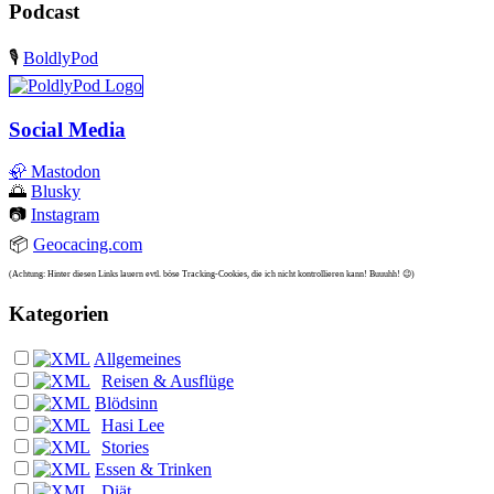
Podcast
🎙️
BoldlyPod
Social Media
🦣
Mastodon
🌅
Blusky
📷
Instagram
📦
Geocacing.com
(Achtung: Hinter diesen Links lauern evtl. böse Tracking-Cookies, die ich nicht kontrollieren kann! Buuuhh! 😉)
Kategorien
Allgemeines
Reisen & Ausflüge
Blödsinn
Hasi Lee
Stories
Essen & Trinken
Diät