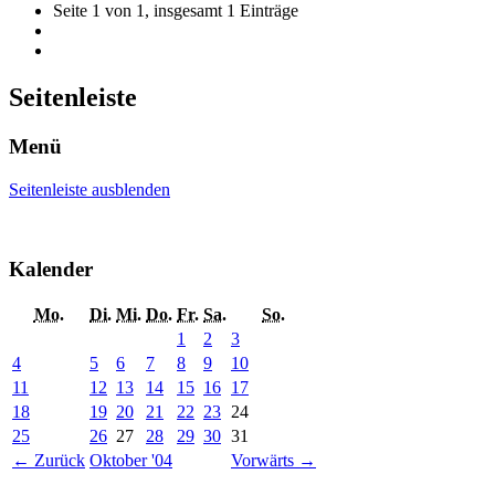
Seite 1 von 1, insgesamt 1 Einträge
Seitenleiste
Menü
Seitenleiste ausblenden
Kalender
Mo.
Di.
Mi.
Do.
Fr.
Sa.
So.
1
2
3
4
5
6
7
8
9
10
11
12
13
14
15
16
17
18
19
20
21
22
23
24
25
26
27
28
29
30
31
←
Zurück
Oktober '04
Vorwärts
→