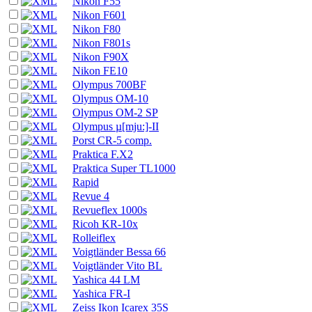
Nikon F55
Nikon F601
Nikon F80
Nikon F801s
Nikon F90X
Nikon FE10
Olympus 700BF
Olympus OM-10
Olympus OM-2 SP
Olympus µ[mju:]-II
Porst CR-5 comp.
Praktica F.X2
Praktica Super TL1000
Rapid
Revue 4
Revueflex 1000s
Ricoh KR-10x
Rolleiflex
Voigtländer Bessa 66
Voigtländer Vito BL
Yashica 44 LM
Yashica FR-I
Zeiss Ikon Icarex 35S