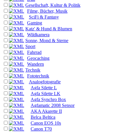
Gesellschaft, Kultur & Politik
Filme, Bücher, Musik
SciFi & Fantasy
Gaming
Katz' & Hund & Blumen
Wildkamera
Sonne, Mond & Sterne
Sport
Fahrrad
Geocaching
Wandern
Technik
Fototechnik
Analogfotografie
Agfa Silette L
Agfa Silette LK
Agfa Synchro Box
Agfamatic 2008 Sensor
AKA Akarette II
Belca Beltica
Canon EOS 10s
Canon T70