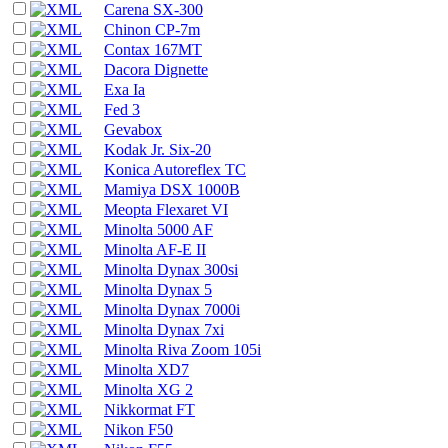
Carena SX-300
Chinon CP-7m
Contax 167MT
Dacora Dignette
Exa Ia
Fed 3
Gevabox
Kodak Jr. Six-20
Konica Autoreflex TC
Mamiya DSX 1000B
Meopta Flexaret VI
Minolta 5000 AF
Minolta AF-E II
Minolta Dynax 300si
Minolta Dynax 5
Minolta Dynax 7000i
Minolta Dynax 7xi
Minolta Riva Zoom 105i
Minolta XD7
Minolta XG 2
Nikkormat FT
Nikon F50