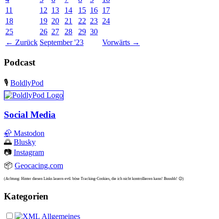
11
12
13
14
15
16
17
18
19
20
21
22
23
24
25
26
27
28
29
30
←
Zurück
September '23
Vorwärts
→
Podcast
🎙️
BoldlyPod
Social Media
🦣
Mastodon
🌅
Blusky
📷
Instagram
📦
Geocacing.com
(Achtung: Hinter diesen Links lauern evtl. böse Tracking-Cookies, die ich nicht kontrollieren kann! Buuuhh! 😉)
Kategorien
Allgemeines