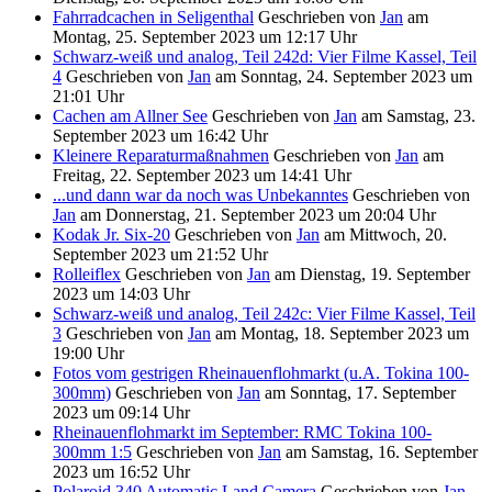
Fahrradcachen in Seligenthal
Geschrieben von
Jan
am
Montag, 25. September 2023 um 12:17 Uhr
Schwarz-weiß und analog, Teil 242d: Vier Filme Kassel, Teil
4
Geschrieben von
Jan
am
Sonntag, 24. September 2023 um
21:01 Uhr
Cachen am Allner See
Geschrieben von
Jan
am
Samstag, 23.
September 2023 um 16:42 Uhr
Kleinere Reparaturmaßnahmen
Geschrieben von
Jan
am
Freitag, 22. September 2023 um 14:41 Uhr
...und dann war da noch was Unbekanntes
Geschrieben von
Jan
am
Donnerstag, 21. September 2023 um 20:04 Uhr
Kodak Jr. Six-20
Geschrieben von
Jan
am
Mittwoch, 20.
September 2023 um 21:52 Uhr
Rolleiflex
Geschrieben von
Jan
am
Dienstag, 19. September
2023 um 14:03 Uhr
Schwarz-weiß und analog, Teil 242c: Vier Filme Kassel, Teil
3
Geschrieben von
Jan
am
Montag, 18. September 2023 um
19:00 Uhr
Fotos vom gestrigen Rheinauenflohmarkt (u.A. Tokina 100-
300mm)
Geschrieben von
Jan
am
Sonntag, 17. September
2023 um 09:14 Uhr
Rheinauenflohmarkt im September: RMC Tokina 100-
300mm 1:5
Geschrieben von
Jan
am
Samstag, 16. September
2023 um 16:52 Uhr
Polaroid 340 Automatic Land Camera
Geschrieben von
Jan