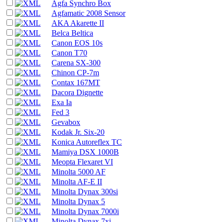
Agfa Synchro Box
Agfamatic 2008 Sensor
AKA Akarette II
Belca Beltica
Canon EOS 10s
Canon T70
Carena SX-300
Chinon CP-7m
Contax 167MT
Dacora Dignette
Exa Ia
Fed 3
Gevabox
Kodak Jr. Six-20
Konica Autoreflex TC
Mamiya DSX 1000B
Meopta Flexaret VI
Minolta 5000 AF
Minolta AF-E II
Minolta Dynax 300si
Minolta Dynax 5
Minolta Dynax 7000i
Minolta Dynax 7xi