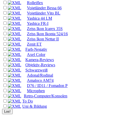
Rolleiflex
Voigtländer Bessa 66
Voigtländer Vito BL
Yashica 44 LM
Yashica FR-I
Zeiss Ikon Icarex 35S
Zeiss Ikon Ikonta 524/16
Zeiss Ikon Nettar II
Zenit ET
Farb-Negativ
Axel Color
Kamera-Reviews
Objektiv-Reviews
Schwarzweiß
Adonal/Rodinal
Amaloco AM74
D76 / ID11 / Fomadon P
Microphen
Retro-Computer/Konsolen
To Do
Uni & Bildung