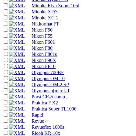
Minolta Riva Zoom 105i
Minolta XD7
Minolta XG 2
Nikkormat FT
Nikon F50
Nikon F55
Nikon F601
Nikon F80
Nikon F801s
Nikon F90X
Nikon FE10
Olympus 700BF
Olympus OM-10
Olympus OM-2 SP
Olympus µ[mju:]-II
Porst CR-5 comp.
Praktica F.X2
Praktica Super TL1000
Rapid
Revue 4
Revueflex 1000s
Ricoh KR-10x