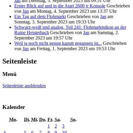
Jan
am
Dienstag, 5. September 2023 um 09:51 Uhr
Erster Blick auf und in die Atari 2600 jr Konsole
Geschrieben
von
Jan
am
Montag, 4. September 2023 um 13:37 Uhr
Ein Tag auf dem Flohmarkt
Geschrieben von
Jan
am
Sonntag, 3. September 2023 um 19:33 Uhr
Schwarz-weiß und analog, Teil 241: Flohmarktnikon an der
Ruine Heisterbach
Geschrieben von
Jan
am
Samstag, 2.
September 2023 um 19:57 Uhr
Weil ja noch nicht genug kaputt gegangen ist...
Geschrieben
von
Jan
am
Freitag, 1. September 2023 um 19:53 Uhr
Seitenleiste
Menü
Seitenleiste ausblenden
Kalender
Mo.
Di.
Mi.
Do.
Fr.
Sa.
So.
1
2
3
4
5
6
7
8
9
10