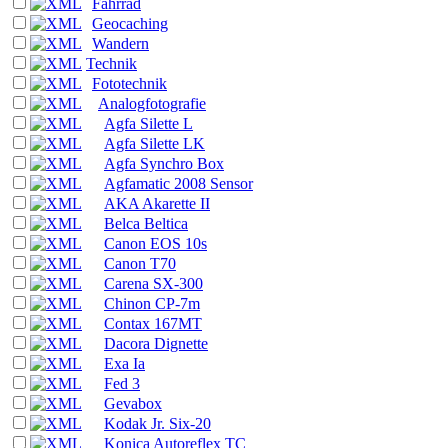
Fahrrad
Geocaching
Wandern
Technik
Fototechnik
Analogfotografie
Agfa Silette L
Agfa Silette LK
Agfa Synchro Box
Agfamatic 2008 Sensor
AKA Akarette II
Belca Beltica
Canon EOS 10s
Canon T70
Carena SX-300
Chinon CP-7m
Contax 167MT
Dacora Dignette
Exa Ia
Fed 3
Gevabox
Kodak Jr. Six-20
Konica Autoreflex TC