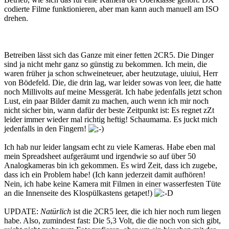
codierte Filme funktionieren, aber man kann auch manuell am ISO
drehen.
Betreiben lässt sich das Ganze mit einer fetten 2CR5. Die Dinger
sind ja nicht mehr ganz so günstig zu bekommen. Ich mein, die
waren früher ja schon schweineteuer, aber heutzutage, uiuiui, Herr
von Bödefeld. Die, die drin lag, war leider sowas von leer, die hatte
noch Millivolts auf meine Messgerät. Ich habe jedenfalls jetzt schon
Lust, ein paar Bilder damit zu machen, auch wenn ich mir noch
nicht sicher bin, wann dafür der beste Zeitpunkt ist: Es regnet zZt
leider immer wieder mal richtig heftig! Schaumama. Es juckt mich
jedenfalls in den Fingern!
Ich hab nur leider langsam echt zu viele Kameras. Habe eben mal
mein Spreadsheet aufgeräumt und irgendwie so auf über 50
Analogkameras bin ich gekommen. Es wird Zeit, dass ich zugebe,
dass ich ein Problem habe! (Ich kann jederzeit damit aufhören!
Nein, ich habe keine Kamera mit Filmen in einer wasserfesten Tüte
an die Innenseite des Klospülkastens getapet!)
UPDATE:
Natürlich
ist die 2CR5 leer, die ich hier noch rum liegen
habe. Also, zumindest fast: Die 5,3 Volt, die die noch von sich gibt,