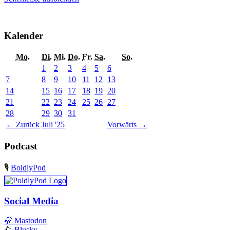
Kalender
Mo.
Di.
Mi.
Do.
Fr.
Sa.
So.
1
2
3
4
5
6
7
8
9
10
11
12
13
14
15
16
17
18
19
20
21
22
23
24
25
26
27
28
29
30
31
←
Zurück
Juli '25
Vorwärts
→
Podcast
🎙️
BoldlyPod
Social Media
🦣
Mastodon
🌅
Blusky