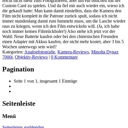
reicht nicht mehr zum Fotografieren, aber um ein bisschen mit der
Custom Card zu spielen. Und da fiel mir auch wieder ein, wieso ich
die gekauft hatte: Man kann damit einstellen, dass die Kamera den
Film nicht komplett in die Patrone zurück spult, sodass ich nicht
immer stundenlang damit rum fummeln muss, um die Lasche wieder
raus zu kriegen, wenn ich den Film entwickeln will. (Ja, ich habe
noch immer keinen Filmrückholer!) Also stehe ich jetzt vor der
Wahl: Neue Batterie kaufen oder bei den chinesischen Freunden
einen Adapter mit Akkus kaufen, der nicht mehr kostet, aber 3 bis 5
Wochen unterwegs sein wird?
Kategorien:
Analogfotografie
,
Kamera-Reviews
,
Minolta Dynax
7000i
,
Objektiv-Reviews
|
0 Kommentare
Pagination
Seite 1 von 1, insgesamt 1 Einträge
Seitenleiste
Menü
Seitenleiste ausblenden