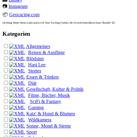
📷
Instagram
📦
Geocacing.com
(Achtung: Hinter diesen Links lauern evtl. böse Tracking-Cookies, die ich nicht kontrollieren kann! Buuuhh! 😉)
Kategorien
Allgemeines
Reisen & Ausflüge
Blödsinn
Hasi Lee
Stories
Essen & Trinken
Diät
Gesellschaft, Kultur & Politik
Filme, Bücher, Musik
SciFi & Fantasy
Gaming
Katz' & Hund & Blumen
Wildkamera
Sonne, Mond & Sterne
Sport