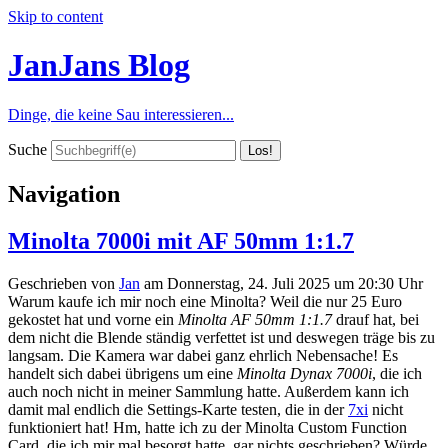
Skip to content
JanJans Blog
Dinge, die keine Sau interessieren...
Suche
Navigation
Minolta 7000i mit AF 50mm 1:1.7
Geschrieben von
Jan
am
Donnerstag, 24. Juli 2025 um 20:30 Uhr
Warum kaufe ich mir noch eine Minolta? Weil die nur 25 Euro
gekostet hat und vorne ein
Minolta AF 50mm 1:1.7
drauf hat, bei
dem nicht die Blende ständig verfettet ist und deswegen träge bis zu
langsam. Die Kamera war dabei ganz ehrlich Nebensache! Es
handelt sich dabei übrigens um eine
Minolta Dynax 7000i
, die ich
auch noch nicht in meiner Sammlung hatte. Außerdem kann ich
damit mal endlich die Settings-Karte testen, die in der
7xi
nicht
funktioniert hat! Hm, hatte ich zu der Minolta Custom Function
Card, die ich mir mal besorgt hatte, gar nichts geschrieben? Würde