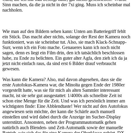
Sinn machen, da die ja nicht in der 7xi ging. Muss ich scheinbar mal
nachholen.
Wie man auf den Bildern sehen kann: Unten am Batteriegriff fehlt
ein Stück. Das macht aber nichts, solange der Rest der Kamera noch
funktioniert, was sie scheinbar tut. Also, sie mach Klack-Schnapp-
Surr, wenn ich ein Foto mache. Genaueres kann ich noch nicht
sagen, denn es liegt ein Film drin, den ich tatsächlich beschlossen
habe, zu Ende zu belichten. Ein guter alter Agfa, den zieh ich da ja
jetzt nicht einfach raus, da sind erst 6 Bilder drauf verbraucht
gewesen.
Was kann die Kamera? Also, mal davon abgesehen, dass sie die
erste Autofokus-Kamera war, die Minolta gegen Ende der 1980er
vorgestellt hatte, was sie für mich als alten Sammler interessant
macht, ist sie sehr gut ausgestattet: 1/4000s als schnellste Zeit ist
schon eine Menge für die Zeit. Und was ich persönlich immer am
wichtigsten finde: Eine Abblendtaste! Wer nicht auf den Autofokus
angewiesen sein möchte, der kann die Schärfe auch manuell
einstellen und wird dabei durch die Anzeige im Sucher-Display
unterstützt. Ansonsten, neben der Programmautomatik gehen
natürlich auch Blenden- und Zeit-Automatik sowie der manuelle
Betrieb, wie sich das für eine Kamera der Oberklasse gehört. DX