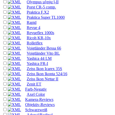
Olympus µ[mju:]-II
Porst CR-5 comp.
Praktica F.X2
Praktica Super TL1000
Rapid
Revue 4
Revueflex 1000s
Ricoh KR-10x
Rolleiflex
Voigtländer Bessa 66
Voigtländer Vito BL
Yashica 44 LM
Yashica FR-I
Zeiss Ikon Icarex 35S
Zeiss Ikon Ikonta 524/16
Zeiss Ikon Nettar II
Zenit ET
Farb-Negativ
Axel Color
Kamera-Reviews
Objektiv-Reviews
Schwarzweiß
Adonal/Rodinal