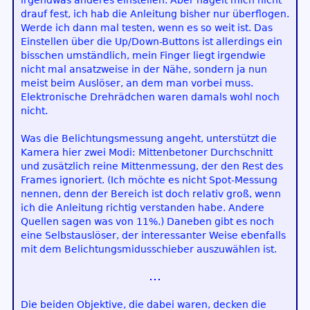
irgendwas anderes einstellen. Aber nagelt mich nicht
drauf fest, ich hab die Anleitung bisher nur überflogen.
Werde ich dann mal testen, wenn es so weit ist. Das
Einstellen über die Up/Down-Buttons ist allerdings ein
bisschen umständlich, mein Finger liegt irgendwie
nicht mal ansatzweise in der Nähe, sondern ja nun
meist beim Auslöser, an dem man vorbei muss.
Elektronische Drehrädchen waren damals wohl noch
nicht.
Was die Belichtungsmessung angeht, unterstützt die
Kamera hier zwei Modi: Mittenbetoner Durchschnitt
und zusätzlich reine Mittenmessung, der den Rest des
Frames ignoriert. (Ich möchte es nicht Spot-Messung
nennen, denn der Bereich ist doch relativ groß, wenn
ich die Anleitung richtig verstanden habe. Andere
Quellen sagen was von 11%.) Daneben gibt es noch
eine Selbstauslöser, der interessanter Weise ebenfalls
mit dem Belichtungsmidusschieber auszuwählen ist.
Die beiden Objektive, die dabei waren, decken die