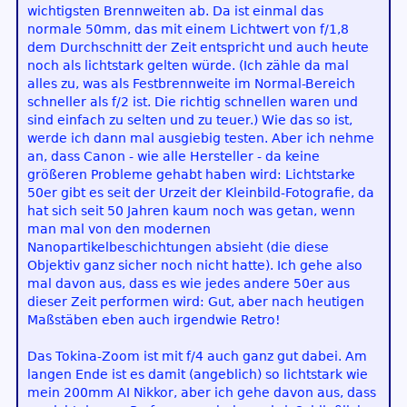
wichtigsten Brennweiten ab. Da ist einmal das
normale 50mm, das mit einem Lichtwert von f/1,8
dem Durchschnitt der Zeit entspricht und auch heute
noch als lichtstark gelten würde. (Ich zähle da mal
alles zu, was als Festbrennweite im Normal-Bereich
schneller als f/2 ist. Die richtig schnellen waren und
sind einfach zu selten und zu teuer.) Wie das so ist,
werde ich dann mal ausgiebig testen. Aber ich nehme
an, dass Canon - wie alle Hersteller - da keine
größeren Probleme gehabt haben wird: Lichtstarke
50er gibt es seit der Urzeit der Kleinbild-Fotografie, da
hat sich seit 50 Jahren kaum noch was getan, wenn
man mal von den modernen
Nanopartikelbeschichtungen absieht (die diese
Objektiv ganz sicher noch nicht hatte). Ich gehe also
mal davon aus, dass es wie jedes andere 50er aus
dieser Zeit performen wird: Gut, aber nach heutigen
Maßstäben eben auch irgendwie Retro!
Das Tokina-Zoom ist mit f/4 auch ganz gut dabei. Am
langen Ende ist es damit (angeblich) so lichtstark wie
mein 200mm AI Nikkor, aber ich gehe davon aus, dass