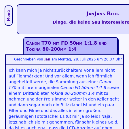
Menü
JanJans Blog
Dinge, die keine Sau interessiere
Canon T70 mit FD 50mm 1:1.8 und
Tokina 80-200mm 1:4
Geschrieben von
Jan
am
Montag, 28. Juli 2025 um 20:37 Uhr
Ich kann mich ja nicht zurückhalten! Vor allem nicht
auf Flohmärkten! Und vor allem, wenn ich förmlich
angebettelt werde, die Sammlung aus einer
Canon
T70
mit ihrem originalen
Canon FD 50mm 1:1.8
sowie
einem Drittanbieter
Tokina 80-200mm 1:4
mit zu
nehmen und der Preis immer weiter in den Keller geht
und dann sogar noch ein Blitz dabei ist und ein paar
Filter und Filme und das alles in einer großen,
geräumigen Fototasche! Es tut mir ja so leid! Naja,
jetzt hab ich sie mit genommen, für sehr kleines Geld,
da ist es auch egal, dass die LCD-Anzeige auf oben