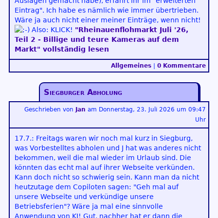
Auslagen gemacht habe), erfahrt ihr im "erweiterten
Eintrag". Ich habe es nämlich wie immer übertrieben.
Wäre ja auch nicht einer meiner Einträge, wenn nicht!
Also: KLICK!
"Rheinauenflohmarkt Juli '26,
Teil 2 - Billige und teure Kameras auf dem
Markt" vollständig lesen
Allgemeines
|
0 Kommentare
Siegburger Abholung
Geschrieben von
Jan
am
Donnerstag, 23. Juli 2026 um 09:47
Uhr
17.7.: Freitags waren wir noch mal kurz in Siegburg,
was Vorbestelltes abholen und J hat was anderes nicht
bekommen, weil die mal wieder im Urlaub sind. Die
könnten das echt mal auf ihrer Webseite verkünden.
Kann doch nicht so schwierig sein. Kann man da nicht
heutzutage dem Copiloten sagen: "Geh mal auf
unsere Webseite und verkündige unsere
Betriebsferien"? Wäre ja mal eine sinnvolle
Anwendung von KI! Gut, nachher hat er dann die