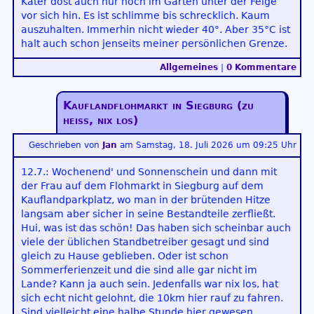
Kater döst auch nur noch im Garten unter der Feige
vor sich hin. Es ist schlimme bis schrecklich. Kaum
auszuhalten. Immerhin nicht wieder 40°. Aber 35°C ist
halt auch schon jenseits meiner persönlichen Grenze.
Allgemeines
|
0 Kommentare
Kauflandflohmarkt in Siegburg (zu
heiß, nix los)
Geschrieben von
Jan
am
Samstag, 18. Juli 2026 um 09:25 Uhr
12.7.: Wochenend' und Sonnenschein und dann mit
der Frau auf dem Flohmarkt in Siegburg auf dem
Kauflandparkplatz, wo man in der brütenden Hitze
langsam aber sicher in seine Bestandteile zerfließt.
Hui, was ist das schön! Das haben sich scheinbar auch
viele der üblichen Standbetreiber gesagt und sind
gleich zu Hause geblieben. Oder ist schon
Sommerferienzeit und die sind alle gar nicht im
Lande? Kann ja auch sein. Jedenfalls war nix los, hat
sich echt nicht gelohnt, die 10km hier rauf zu fahren.
Sind vielleicht eine halbe Stunde hier gewesen.