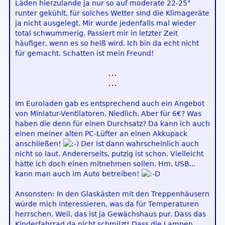
Läden hierzulande ja nur so auf moderate 22-25°
runter gekühlt, für solches Wetter sind die Klimageräte
ja nicht ausgelegt. Mir wurde jedenfalls mal wieder
total schwummerig. Passiert mir in letzter Zeit
häufiger, wenn es so heiß wird. Ich bin da echt nicht
für gemacht. Schatten ist mein Freund!
Im Euroladen gab es entsprechend auch ein Angebot
von Miniatur-Ventilatoren. Niedlich. Aber für 6€? Was
haben die denn für einen Durchsatz? Da kann ich auch
einen meiner alten PC-Lüfter an einen Akkupack
anschließen!
Der ist dann wahrscheinlich auch
nicht so laut. Andererseits, putzig ist schon. Vielleicht
hätte ich doch einen mitnehmen sollen. Hm, USB...
kann man auch im Auto betreiben!
Ansonsten: In den Glaskästen mit den Treppenhäusern
würde mich interessieren, was da für Temperaturen
herrschen. Weil, das ist ja Gewächshaus pur. Dass das
Kinderfahrrad da nicht schmilzt! Dass die Lampen