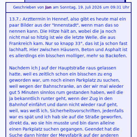
Geschrieben von
Jan
am
Sonntag, 19. Juli 2026 um 09:31 Uhr
13.7.: Arzttermin in Hennef, also gibt es heute mal ein
paar Bilder aus der "Innenstadt", wenn man das so
nennen kann. Die Hitze hält an, wobei die ja noch
nicht mal so hitzig ist wie die letzte Welle, die aus
Frankreich kam. Nur so knapp 33°, das ist ja schon fast
lachhaft. Hier zwischen Häusern, Beton und Asphalt ist
es allerdings ein bisschen molliger, mehr so Backofen.
Nachdem ich J auf der Hauptstraße raus gelassen
hatte, weil es zeitlich schon ein bisschen zu eng
geworden war, um noch einen Parkplatz zu suchen,
weil wegen der Bahnschranke, an der wir mal wieder
gut 5 Minuten sinnlos rum gestanden haben, weil die
ja bekanntlich runter geht, wenn der Zug in den
Bahnhof einfährt und dann nicht wieder rauf geht,
weil, was weiß ich, Sicherheitsvorschriften, jedenfalls
war es spät und ich hab sie auf die Straße geworfen,
direkt da, wo sie hin musste und bin dann alleine
einen Parkplatz suchen gegangen. Geendet hat die
Suche dann hinter der Meysfabrik auf der anderen