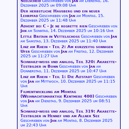
Seelscheid
Geschrieben von
Jan
am
Dienstag, 16.
Dezember 2025 um 09:08 Uhr
Der herbstliche Hausberg und ein neuer
Lehrpfad
Geschrieben von
Jan
am
Montag, 15.
Dezember 2025 um 11:48 Uhr
Advent bei C - Je ne regrette rien
Geschrieben von
Jan
am
Sonntag, 14. Dezember 2025 um 10:16 Uhr
Little Britain in Vettelschoss
Geschrieben von
Jan
am
Samstag, 13. Dezember 2025 um 11:40 Uhr
Linz am Rhein - Teil 2: Am kurzzeitig sonnigen
Ufer
Geschrieben von
Jan
am
Freitag, 12. Dezember
2025 um 11:27 Uhr
Schwarz-weiß und analog, Teil 320: Akarette-
Testbilder in Bonn
Geschrieben von
Jan
am
Donnerstag, 11. Dezember 2025 um 10:47 Uhr
Linz am Rhein - Teil 1: Die Altstadt
Geschrieben
von
Jan
am
Mittwoch, 10. Dezember 2025 um 11:15
Uhr
Filmentwicklung am Montag
(Weihnachtsmarktige Kentmere 400)
Geschrieben
von
Jan
am
Dienstag, 9. Dezember 2025 um 08:51
Uhr
Schwarz-weiß und analog, Teil 319: Akarette-
Testbilder in Hennef und am Allner See
Geschrieben von
Jan
am
Montag, 8. Dezember 2025
um 22:43 Uhr