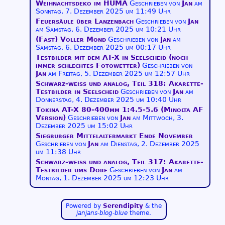
Weihnachtsdeko im HUMA
Geschrieben von
Jan
am
Sonntag, 7. Dezember 2025 um 11:49 Uhr
Feuersäule über Lanzenbach
Geschrieben von
Jan
am
Samstag, 6. Dezember 2025 um 10:21 Uhr
(Fast) Voller Mond
Geschrieben von
Jan
am
Samstag, 6. Dezember 2025 um 00:17 Uhr
Testbilder mit dem AT-X in Seelscheid (noch
immer schlechtes Fotowetter)
Geschrieben von
Jan
am
Freitag, 5. Dezember 2025 um 12:57 Uhr
Schwarz-weiß und analog, Teil 318: Akarette-
Testbilder in Seelscheid
Geschrieben von
Jan
am
Donnerstag, 4. Dezember 2025 um 10:40 Uhr
Tokina AT-X 80-400mm 1:4.5-5.6 (Minolta AF
Version)
Geschrieben von
Jan
am
Mittwoch, 3.
Dezember 2025 um 15:02 Uhr
Siegburger Mittelaltermarkt Ende November
Geschrieben von
Jan
am
Dienstag, 2. Dezember 2025
um 11:38 Uhr
Schwarz-weiß und analog, Teil 317: Akarette-
Testbilder ums Dorf
Geschrieben von
Jan
am
Montag, 1. Dezember 2025 um 12:23 Uhr
Powered by
Serendipity
& the
janjans-blog-blue
theme.