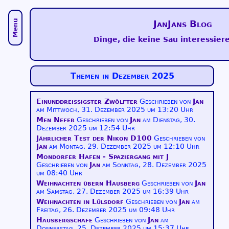
Menü
JanJans Blog
Dinge, die keine Sau interessiere
Themen in Dezember 2025
Einunddreißigster Zwölfter
Geschrieben von
Jan
am
Mittwoch, 31. Dezember 2025 um 13:20 Uhr
Men Nefer
Geschrieben von
Jan
am
Dienstag, 30.
Dezember 2025 um 12:54 Uhr
Jährlicher Test der Nikon D100
Geschrieben von
Jan
am
Montag, 29. Dezember 2025 um 12:10 Uhr
Mondorfer Hafen - Spaziergang mit J
Geschrieben von
Jan
am
Sonntag, 28. Dezember 2025
um 08:40 Uhr
Weihnachten übern Hausberg
Geschrieben von
Jan
am
Samstag, 27. Dezember 2025 um 16:39 Uhr
Weihnachten in Lülsdorf
Geschrieben von
Jan
am
Freitag, 26. Dezember 2025 um 09:48 Uhr
Hausbergschafe
Geschrieben von
Jan
am
Donnerstag, 25. Dezember 2025 um 15:37 Uhr