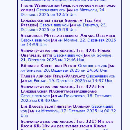
Frohe Weihnachten (weil ich morgen nicht dazu
komme)
Geschrieben von
Jan
am
Mittwoch, 24.
Dezember 2025 um 12:55 Uhr
Lanzenbach bei tiefer Sonne im Tele (mit
Pferden)
Geschrieben von
Jan
am
Dienstag, 23.
Dezember 2025 um 15:18 Uhr
Siegburger Mittelaltermarkt Anfang Dezember
Geschrieben von
Jan
am
Montag, 22. Dezember 2025
um 14:59 Uhr
Schwarz-weiß und analog, Teil 323: Einmal
Oberpleis, bitte
Geschrieben von
Jan
am
Sonntag,
21. Dezember 2025 um 12:46 Uhr
Bödinger Kirche und Pferde
Geschrieben von
Jan
am
Samstag, 20. Dezember 2025 um 14:58 Uhr
Tauben auf dem Rewe-Parkplatz
Geschrieben von
Jan
am
Freitag, 19. Dezember 2025 um 14:37 Uhr
Schwarz-weiß und analog, Teil 322: Ein
Lanzenbacher Nachmittagsspaziergang
Geschrieben von
Jan
am
Donnerstag, 18. Dezember
2025 um 09:40 Uhr
Ein Bagger blüht hinterm Bahnhof
Geschrieben
von
Jan
am
Mittwoch, 17. Dezember 2025 um 00:32
Uhr
Schwarz-weiß und analog, Teil 321: Mit der
Ricoh KR-10x an der evangelischen Kirche